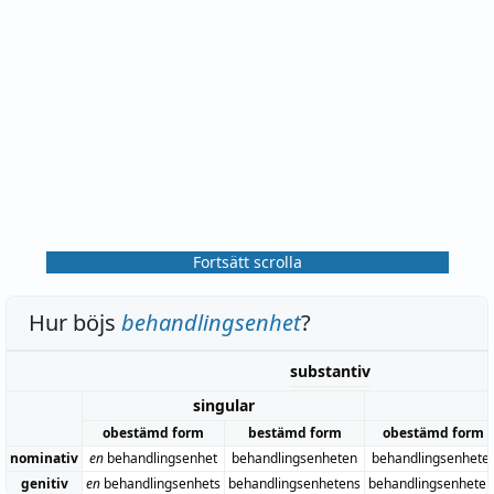
Fortsätt scrolla
Hur böjs
behandlingsenhet
?
substantiv
singular
obestämd form
bestämd form
obestämd form
nominativ
en
behandlingsenhet
behandlingsenheten
behandlingsenhete
genitiv
en
behandlingsenhets
behandlingsenhetens
behandlingsenheter