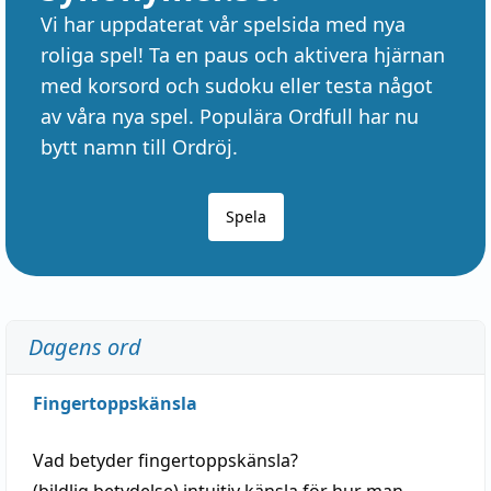
Vi har uppdaterat vår spelsida med nya
roliga spel! Ta en paus och aktivera hjärnan
med korsord och sudoku eller testa något
av våra nya spel. Populära Ordfull har nu
bytt namn till Ordröj.
Spela
Dagens ord
Fingertoppskänsla
Vad betyder
fingertoppskänsla
?
(
bildlig
betydelse)
intuitiv
känsla
för hur man