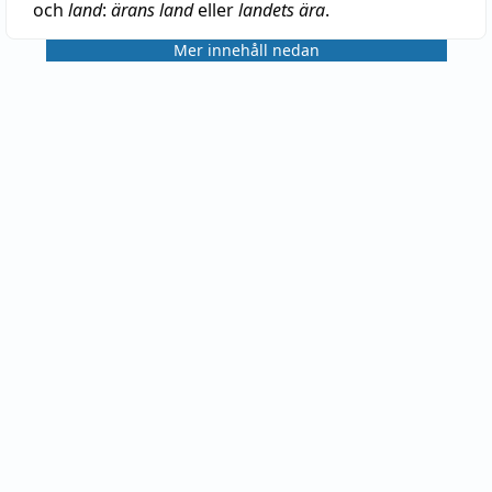
och
land
:
ärans land
eller
landets ära
.
Mer innehåll nedan