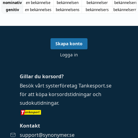
nominativ
en
bekännelse
bekännelsen
bekännelser
bekännelsern
genitiv
en
bekännelses
bekännelsens
bekännelsers
bekännelsern
Skapa konto
Logga in
Gillar du korsord?
Besök vårt systerföretag
Tankesport.se
för att köpa
korsordstidningar
och
sudokutidningar
.
Kontakt
support@synonymer.se