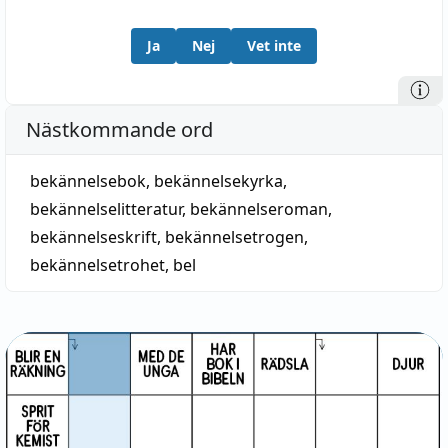
Ja
Nej
Vet inte
Nästkommande ord
bekännelsebok
,
bekännelsekyrka
,
bekännelselitteratur
,
bekännelseroman
,
bekännelseskrift
,
bekännelsetrogen
,
bekännelsetrohet
,
bel