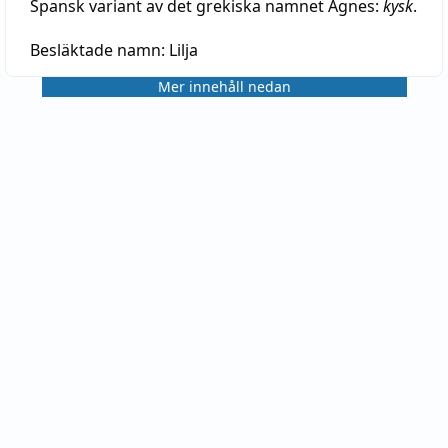
Spansk variant av det grekiska namnet Agnes:
kysk
.
Besläktade namn:
Lilja
Mer innehåll nedan