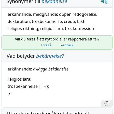
Synonymer till
bekännelse
erkännande
,
medgivande
;
öppen redogörelse
,
deklaration
;
trosbekännelse
,
credo
;
bikt
religiös riktning
,
religiös lära
,
tro
,
konfession
Vill du föreslå ett nytt ord eller rapportera ett fel?
Föreslå
Feedback
Vad betyder
bekännelse
?
erkännande
:
avlägga
bekännelse
religiös
lära
;
trosbekännelse
||
-
n
;
-
r
Uttryck och ordspråk relaterade till