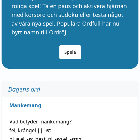
roliga spel! Ta en paus och aktivera hjärnan
med korsord och sudoku eller testa något
av våra nya spel. Populära Ordfull har nu
bytt namn till Ordröj.
Spela
Dagens ord
Mankemang
Vad betyder
mankemang
?
fel
,
krångel
||
-et
;
pl. = el.
-er
, best. pl.
-en
el.
-erna