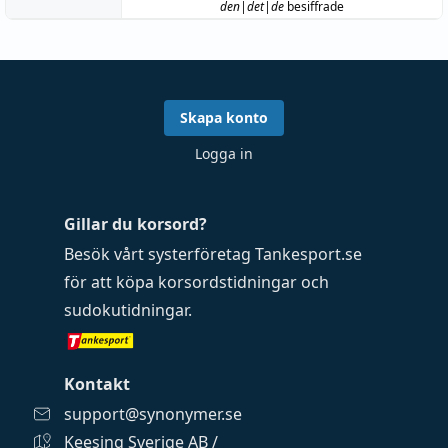
den|det|de
besiffrade
Skapa konto
Logga in
Gillar du korsord?
Besök vårt systerföretag
Tankesport.se
för att köpa
korsordstidningar
och
sudokutidningar
.
Kontakt
support@synonymer.se
Keesing Sverige AB /