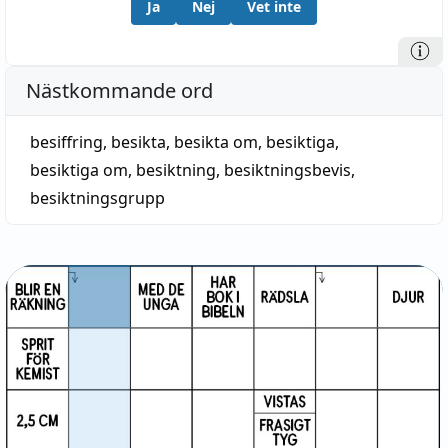
Ja
Nej
Vet inte
Nästkommande ord
besiffring
,
besikta
,
besikta om
,
besiktiga
,
besiktiga om
,
besiktning
,
besiktningsbevis
,
besiktningsgrupp