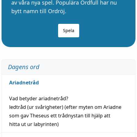
av våra nya spel. Populära Ordfull har nu
bytt namn till Ordröj.
Spela
Dagens ord
Ariadnetråd
Vad betyder
ariadnetråd
?
ledtråd
(ur svårigheter) (efter myten om Ariadne
som gav Theseus ett trådnystan till
hjälp
att
hitta
ut ur labyrinten)