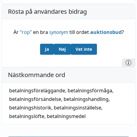
Rösta på användares bidrag
Är
“
rop
”
en bra
synonym
till ordet
auktionsbud
?
Ja
Nej
Vet inte
Nästkommande ord
betalningsföreläggande
,
betalningsförmåga
,
betalningsförsändelse
,
betalningshandling
,
betalningshistorik
,
betalningsinställelse
,
betalningslöfte
,
betalningsmedel