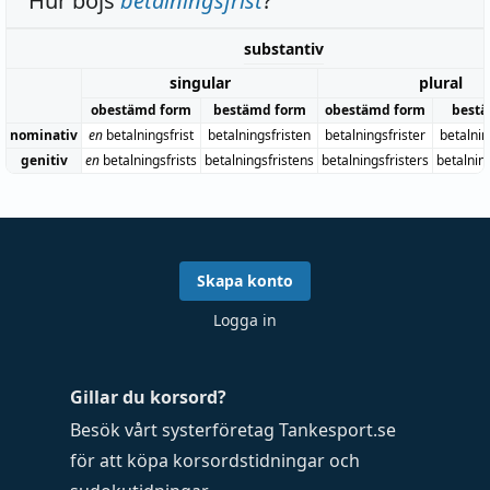
Hur böjs
betalningsfrist
?
substantiv
singular
plural
obestämd form
bestämd form
obestämd form
bestä
nominativ
en
betalningsfrist
betalningsfristen
betalningsfrister
betalnin
genitiv
en
betalningsfrists
betalningsfristens
betalningsfristers
betalnin
Skapa konto
Logga in
Gillar du korsord?
Besök vårt systerföretag
Tankesport.se
för att köpa
korsordstidningar
och