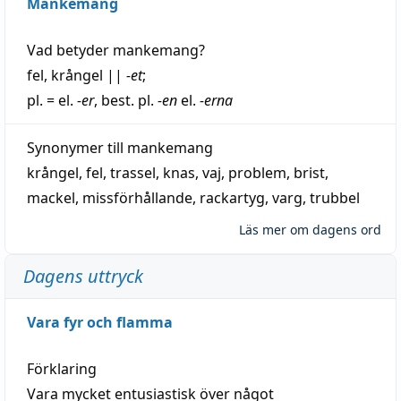
Mankemang
Vad betyder
mankemang
?
fel
,
krångel
||
-et
;
pl. = el.
-er
, best. pl.
-en
el.
-erna
Synonymer till
mankemang
krångel
,
fel
,
trassel
,
knas
,
vaj
,
problem
,
brist
,
mackel
,
missförhållande
,
rackartyg
,
varg
,
trubbel
Läs mer om dagens ord
Dagens uttryck
Vara fyr och flamma
Förklaring
Vara mycket entusiastisk över något