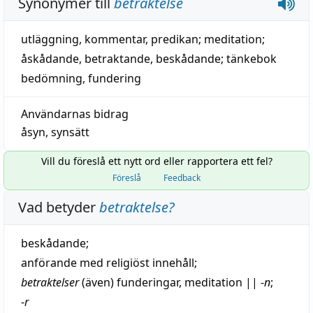
Synonymer till
betraktelse
utläggning
,
kommentar
,
predikan
;
meditation
;
åskådande
,
betraktande
,
beskådande
;
tänkebok
bedömning
,
fundering
Användarnas bidrag
åsyn
,
synsätt
Vill du föreslå ett nytt ord eller rapportera ett fel?
Föreslå
Feedback
Vad betyder
betraktelse
?
beskådande
;
anförande
med religiöst
innehåll
;
betraktelser
(även)
funderingar
,
meditation
||
-
n
;
-
r