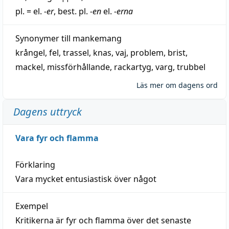
pl. = el.
-er
, best. pl.
-en
el.
-erna
Synonymer till
mankemang
krångel
,
fel
,
trassel
,
knas
,
vaj
,
problem
,
brist
,
mackel
,
missförhållande
,
rackartyg
,
varg
,
trubbel
Läs mer om dagens ord
Dagens uttryck
Vara fyr och flamma
Förklaring
Vara mycket entusiastisk över något
Exempel
Kritikerna är fyr och flamma över det senaste