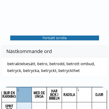
Fortsätt scrolla
Nästkommande ord
betraktelsesätt
,
betro
,
betrodd
,
betrott ombud
,
betryck
,
betrycka
,
betryckt
,
betryckthet