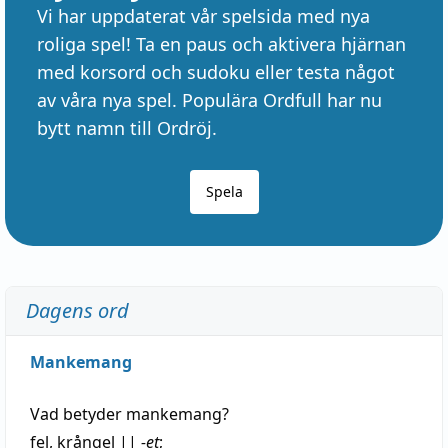
Vi har uppdaterat vår spelsida med nya
roliga spel! Ta en paus och aktivera hjärnan
med korsord och sudoku eller testa något
av våra nya spel. Populära Ordfull har nu
bytt namn till Ordröj.
Spela
Dagens ord
Mankemang
Vad betyder
mankemang
?
fel
,
krångel
||
-et
;