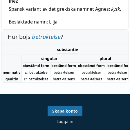
Inez
Spansk variant av det grekiska namnet Agnes:
kysk
.
Besläktade namn:
Lilja
Hur böjs
betraktelse
?
substantiv
singular
plural
obestämd form
bestämd form
obestämd form
bestämd for
nominativ
en
betraktelse
betraktelsen
betraktelser
betraktelsern
genitiv
en
betraktelses
betraktelsens
betraktelsers
betraktelsern
Skapa konto
Logga in