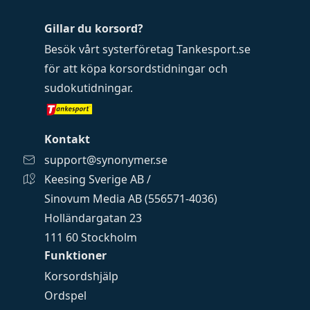
Gillar du korsord?
Besök vårt systerföretag
Tankesport.se
för att köpa
korsordstidningar
och
sudokutidningar
.
Kontakt
support@synonymer.se
Keesing Sverige AB /
Sinovum Media AB (556571-4036)
Holländargatan 23
111 60 Stockholm
Funktioner
Korsordshjälp
Ordspel