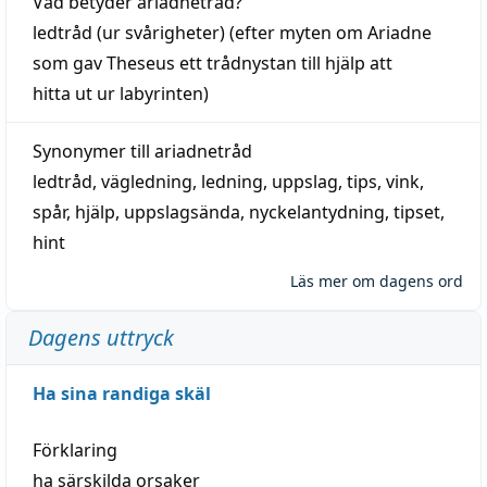
Vad betyder
ariadnetråd
?
ledtråd
(ur svårigheter) (efter myten om Ariadne
som gav Theseus ett trådnystan till
hjälp
att
hitta
ut ur labyrinten)
Synonymer till
ariadnetråd
ledtråd
,
vägledning
,
ledning
,
uppslag
,
tips
,
vink
,
spår
,
hjälp
,
uppslagsända
, nyckelantydning,
tipset
,
hint
Läs mer om dagens ord
Dagens uttryck
Ha sina randiga skäl
Förklaring
ha särskilda orsaker