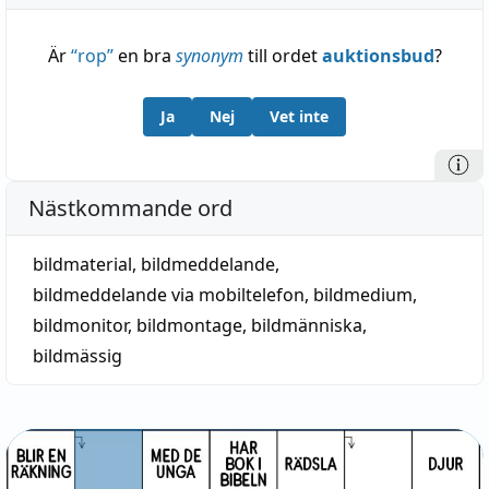
Är
“
rop
”
en bra
synonym
till ordet
auktionsbud
?
Ja
Nej
Vet inte
Nästkommande ord
bildmaterial
,
bildmeddelande
,
bildmeddelande via mobiltelefon
,
bildmedium
,
bildmonitor
,
bildmontage
,
bildmänniska
,
bildmässig