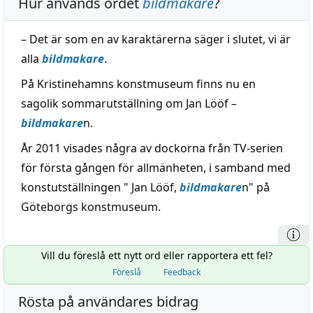
Hur används ordet
bildmakare
?
– Det är som en av karaktärerna säger i slutet, vi är
alla
bildmakare
.
På Kristinehamns konstmuseum finns nu en
sagolik sommarutställning om Jan Lööf –
bildmakare
n.
År 2011 visades några av dockorna från TV-serien
för första gången för allmänheten, i samband med
konstutställningen " Jan Lööf,
bildmakare
n" på
Göteborgs konstmuseum.
Vill du föreslå ett nytt ord eller rapportera ett fel?
Föreslå
Feedback
Rösta på användares bidrag