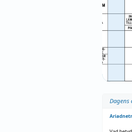
Dagens 
Ariadnet
Vad bety