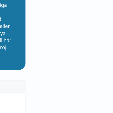
iga
d
eller
nya
l har
röj.