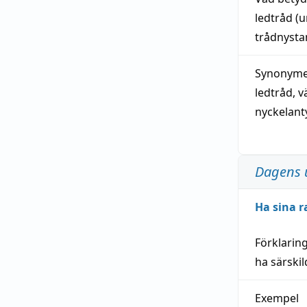
ledtråd
(u
trådnystan
Synonymer
ledtråd
,
v
nyckelant
Dagens 
Ha sina r
Förklarin
ha särski
Exempel