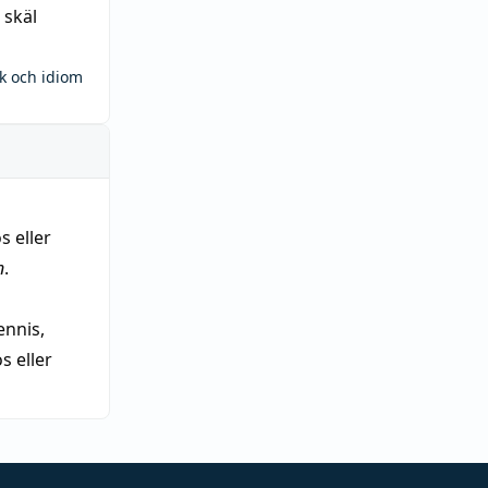
 skäl
ck och idiom
s eller
n
.
nnis,
 eller