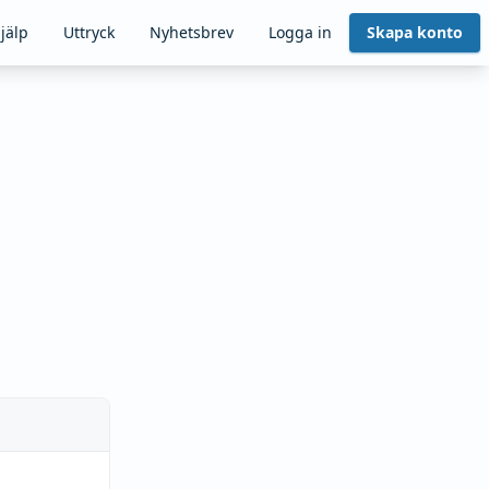
jälp
Uttryck
Nyhetsbrev
Logga in
Skapa konto