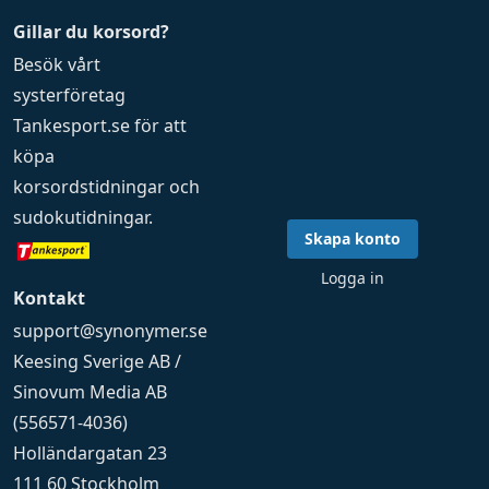
Gillar du korsord?
Besök vårt
systerföretag
Tankesport.se
för att
köpa
korsordstidningar
och
sudokutidningar
.
Skapa konto
Logga in
Kontakt
support@synonymer.se
Keesing Sverige AB /
Sinovum Media AB
(556571-4036)
Holländargatan 23
111 60 Stockholm