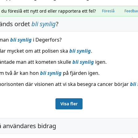
l du föreslå ett nytt ord eller rapportera ett fel?
Föreslå
Feedba
änds ordet
bli synlig
?
 man
bli synlig
i Degerfors?
lar mycket om att polisen ska
bli synlig
.
äntade man att kometen skulle
bli synlig
igen.
om två år kan hon
bli synlig
på fjärden igen.
horisonten där visionen att vi ska besegra cancer börjar
bli
Visa fler
å användares bidrag