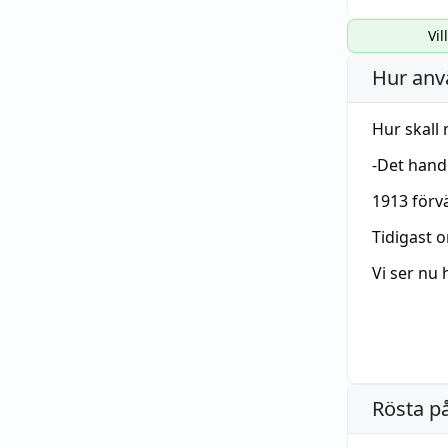
Vil
Hur anv
Hur skall
-Det hand
1913 förv
Tidigast 
Vi ser nu 
Rösta p