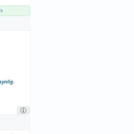
ck
 synlig
.