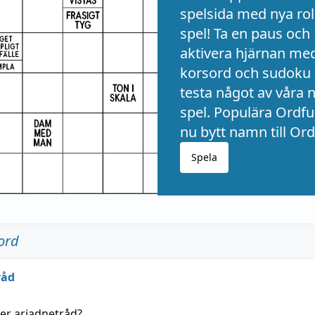
spelsida med nya rol
spel! Ta en paus och
aktivera hjärnan me
korsord och sudoku 
testa något av våra 
spel. Populära Ordful
nu bytt namn till Ord
Spela
ord
råd
der
ariadnetråd
?