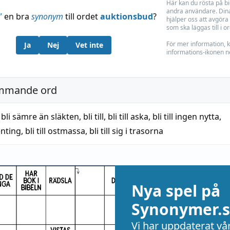
Här kan du rösta på b
andra användare. Dina
”
en bra
synonym
till ordet
auktionsbud
?
hjälper oss att avgöra 
som ska läggas till i o
För mer information, k
Ja
Nej
Vet inte
informations-ikonen n
mmande ord
,
bli sämre än släkten
,
bli till
,
bli till aska
,
bli till ingen nytta
,
genting
,
bli till ostmassa
,
bli till sig i trasorna
Nya spel på
Synonymer.s
Vi har uppdaterat vå