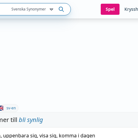
Spel
Kryssh
Svenska Synonymer
sv-en
er till
bli synlig
a
,
uppenbara sig
,
visa sig
,
komma i dagen