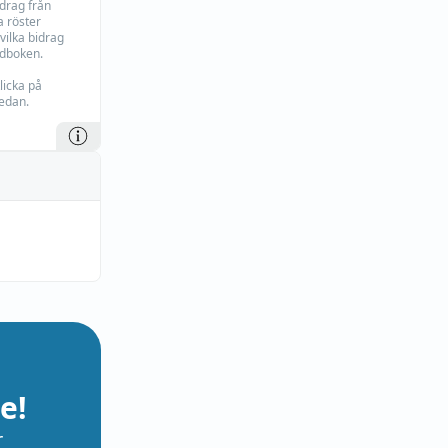
idrag från
 röster
vilka bidrag
rdboken.
licka på
edan.
e!
r