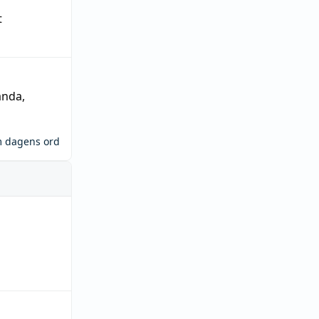
t
ända
,
m dagens ord