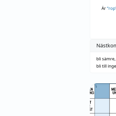
Är
“
rop
Nästko
bli sämre
bli till in