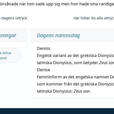
 förvånade när hon sade upp sig men hon hade sina randiga
 dagens uttryck
Här hittar du alla uttry
kningar
Dagens namnsdag
Dennis
a mina
Engelsk variant av det grekiska Dionysio
kord
latinska Dionysius, som betyder
Zeus so
Denise
Femininform av det engelska namnet De
som kommer från det grekiska Dionysios
latinska Dionysius:
Zeus son
.