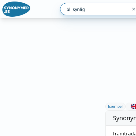
Exempel
Synonym
framträd