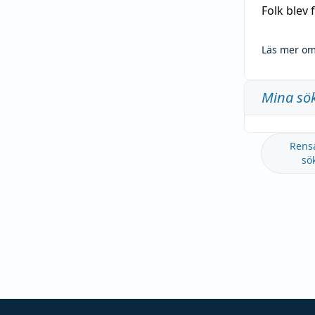
Folk blev
Läs mer om
Mina sö
Rens
sö