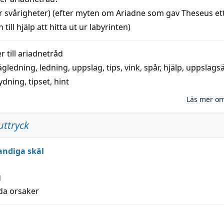
r svårigheter) (efter myten om Ariadne som gav Theseus et
 till
hjälp
att
hitta
ut ur labyrinten)
 till
ariadnetråd
ägledning
,
ledning
,
uppslag
,
tips
,
vink
,
spår
,
hjälp
,
uppslags
ydning,
tipset
,
hint
Läs mer o
uttryck
andiga skäl
g
lda orsaker