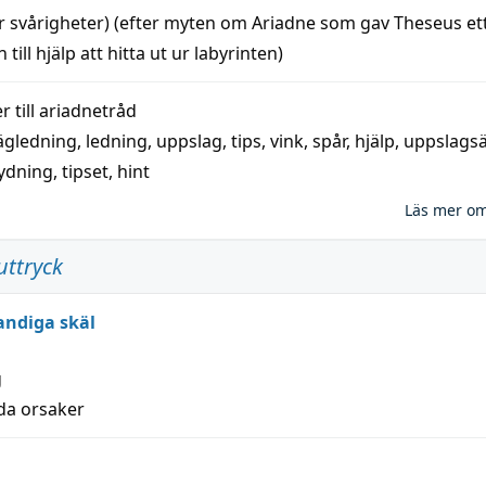
r svårigheter) (efter myten om Ariadne som gav Theseus et
 till
hjälp
att
hitta
ut ur labyrinten)
 till
ariadnetråd
ägledning
,
ledning
,
uppslag
,
tips
,
vink
,
spår
,
hjälp
,
uppslags
ydning,
tipset
,
hint
Läs mer o
uttryck
andiga skäl
g
lda orsaker