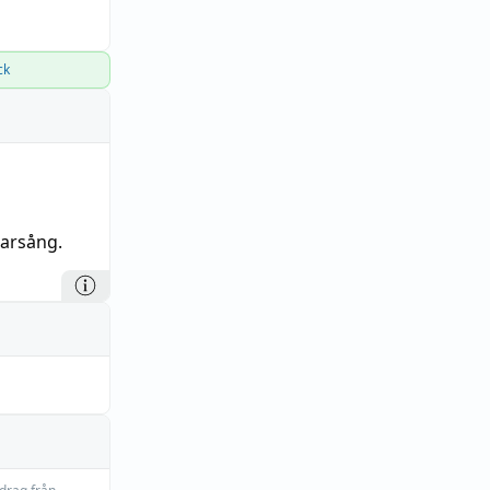
ck
rarsång.