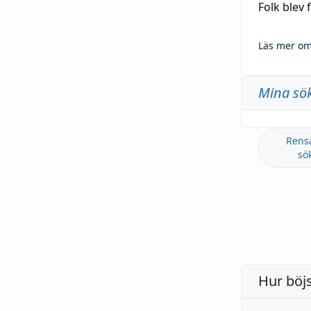
Folk blev
Läs mer om
Mina sö
Rens
sö
Hur böj