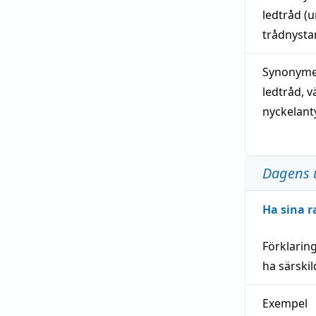
ledtråd
(u
trådnystan
Synonymer
ledtråd
,
v
nyckelant
Dagens 
Ha sina r
Förklarin
ha särski
Exempel