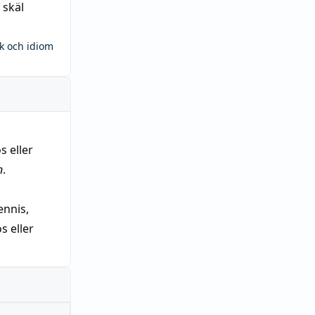
 skäl
ck och idiom
s eller
n
.
nnis,
 eller