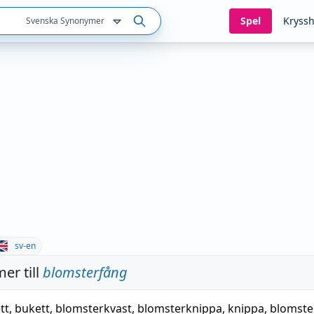
Spel
Kryssh
Svenska Synonymer
sv-en
er till
blomsterfång
tt
,
bukett
,
blomsterkvast
,
blomsterknippa
,
knippa
,
blomste