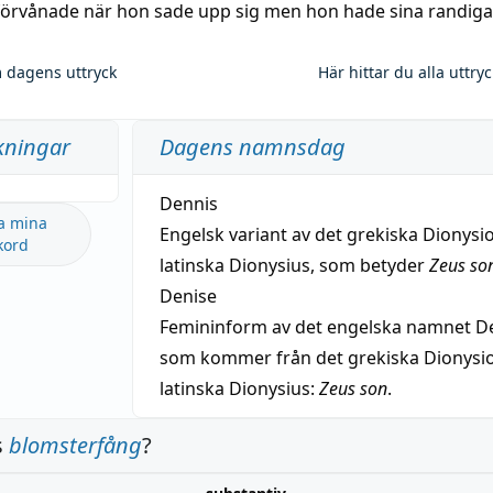
 förvånade när hon sade upp sig men hon hade sina randiga
 dagens uttryck
Här hittar du alla uttry
kningar
Dagens namnsdag
Dennis
a mina
Engelsk variant av det grekiska Dionysio
kord
latinska Dionysius, som betyder
Zeus so
Denise
Femininform av det engelska namnet De
som kommer från det grekiska Dionysios
latinska Dionysius:
Zeus son
.
s
blomsterfång
?