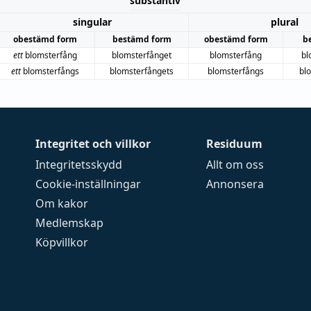
substantiv
singular
plural
obestämd form
bestämd form
obestämd form
b
ett
blomsterfång
blomsterfånget
blomsterfång
bl
ett
blomsterfångs
blomsterfångets
blomsterfångs
bl
Integritet och villkor
Residuum
Integritetsskydd
Allt om oss
Cookie-inställningar
Annonsera
Om kakor
Medlemskap
Köpvillkor