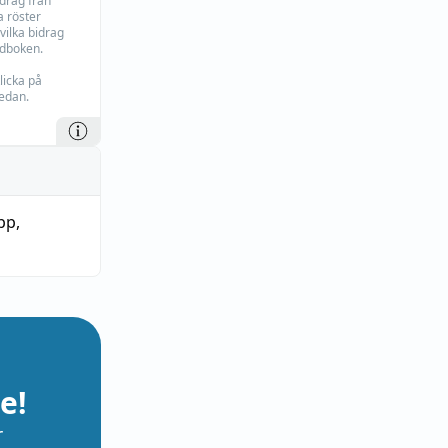
idrag från
 röster
vilka bidrag
rdboken.
licka på
edan.
pp
,
e!
r