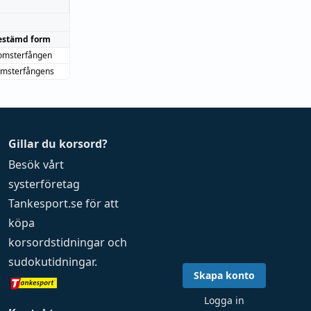
estämd form
omsterfången
omsterfångens
Gillar du korsord?
Besök vårt
systerföretag
Tankesport.se
för att
köpa
korsordstidningar
och
sudokutidningar
.
Skapa konto
Logga in