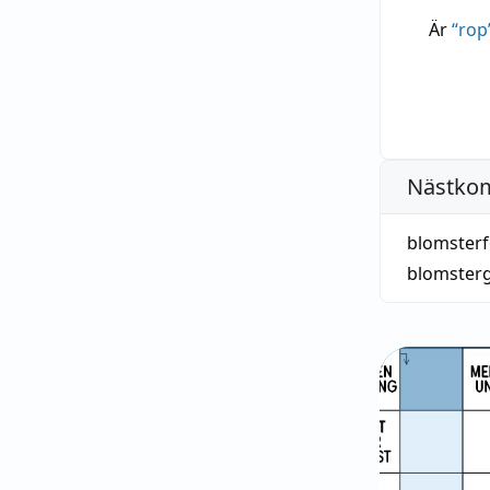
Är
“
rop
Nästko
blomster
blomster