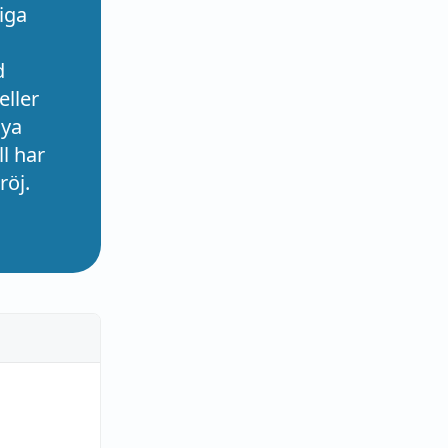
iga
d
eller
nya
l har
röj.