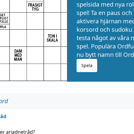
spelsida med nya rol
spel! Ta en paus och
aktivera hjärnan me
korsord och sudoku 
testa något av våra 
spel. Populära Ordful
nu bytt namn till Ord
Spela
ord
råd
der
ariadnetråd
?