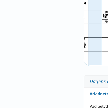
Dagens 
Ariadnet
Vad bety