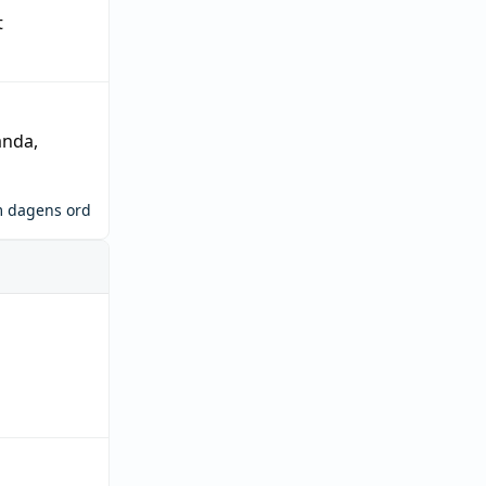
t
ända
,
m dagens ord