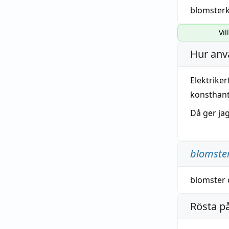
blomster
Vil
Hur anv
Elektrike
konsthant
Då ger ja
blomste
blomster
Rösta p