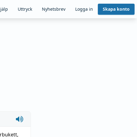
jälp
Uttryck
Nyhetsbrev
Logga in
Skapa konto
rbukett
,