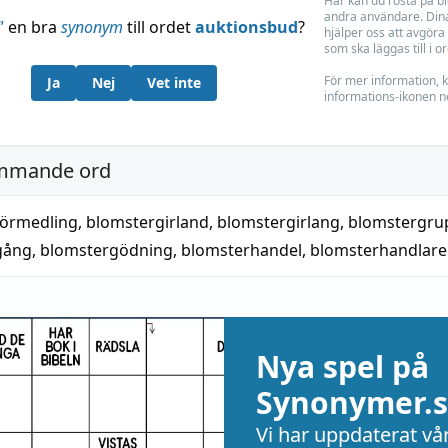
Här kan du rösta på b
andra användare. Dina
”
en bra
synonym
till ordet
auktionsbud
?
hjälper oss att avgöra 
som ska läggas till i o
För mer information, k
Ja
Nej
Vet inte
informations-ikonen n
mmande ord
förmedling
,
blomstergirland
,
blomstergirlang
,
blomstergru
gång
,
blomstergödning
,
blomsterhandel
,
blomsterhandlare
Nya spel på
Synonymer.s
Vi har uppdaterat vå