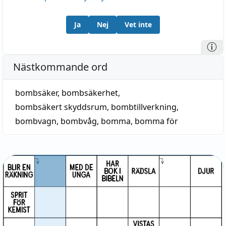
Ja
Nej
Vet inte
Nästkommande ord
bombsäker
,
bombsäkerhet
,
bombsäkert skyddsrum
,
bombtillverkning
,
bombvagn
,
bombvåg
,
bomma
,
bomma för