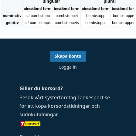
singular
plural
obestämd form
bestämd form
obestämd form
bestämd for
nominativ
ett
bombstopp
bombstoppet
bombstopp
bombstoppe
genitiv
ett
bombstopps
bombstoppets
bombstopps
bombstoppen
Skapa konto
Logga in
Gillar du korsord?
Besök vårt systerföretag
Tankesport.se
för att köpa
korsordstidningar
och
sudokutidningar
.