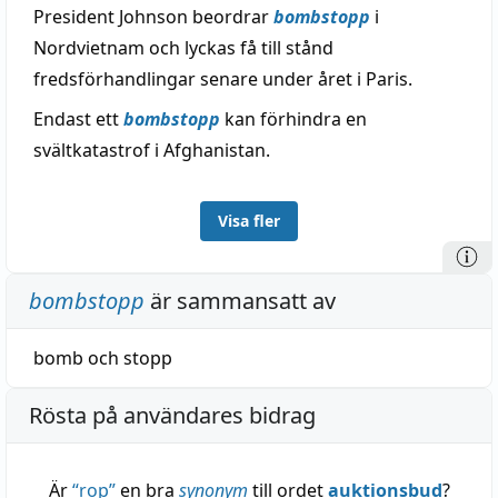
President Johnson beordrar
bombstopp
i
Nordvietnam och lyckas få till stånd
fredsförhandlingar senare under året i Paris.
Endast ett
bombstopp
kan förhindra en
svältkatastrof i Afghanistan.
Visa fler
bombstopp
är sammansatt av
bomb
och
stopp
Rösta på användares bidrag
Är
“
rop
”
en bra
synonym
till ordet
auktionsbud
?