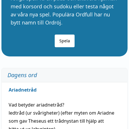
med korsord och sudoku eller testa något
av våra nya spel. Populära Ordfull har nu
bytt namn till Ordröj.
Spela
Dagens ord
Ariadnetråd
Vad betyder
ariadnetråd
?
ledtråd
(ur svårigheter) (efter myten om Ariadne
som gav Theseus ett trådnystan till
hjälp
att
hitta
ut ur labyrinten)