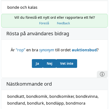
bonde
och
kalas
Vill du föreslå ett nytt ord eller rapportera ett fel?
Föreslå
Feedback
Rösta på användares bidrag
Är
“
rop
”
en bra
synonym
till ordet
auktionsbud
?
Ja
Nej
Vet inte
Nästkommande ord
bondkatt
,
bondkomik
,
bondkomiker
,
bondkvinna
,
bondland
,
bondlurk
,
bondläpp
,
bondmora