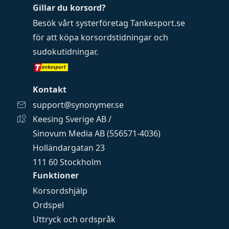
Gillar du korsord?
Besök vårt systerföretag
Tankesport.se
för att köpa
korsordstidningar
och
sudokutidningar
.
Kontakt
support@synonymer.se
Keesing Sverige AB /
Sinovum Media AB (556571-4036)
Holländargatan 23
111 60 Stockholm
Funktioner
Korsordshjälp
Ordspel
Uttryck och ordspråk