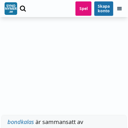
Skapa
Spel
konto
bondkalas
är sammansatt av