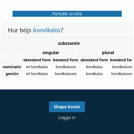
Fortsätt scrolla
Hur böjs
bondkalas
?
substantiv
singular
plural
obestämd form
bestämd form
obestämd form
bestämd for
nominativ
ett
bondkalas
bondkalaset
bondkalas
bondkalasen
genitiv
ett
bondkalas
bondkalasets
bondkalas
bondkalasen
Skapa konto
Logga in