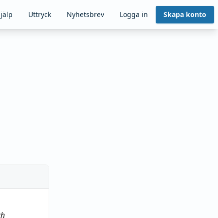
jälp
Uttryck
Nyhetsbrev
Logga in
Skapa konto
ch