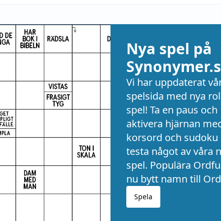
Nya spel på
Synonymer.s
Vi har uppdaterat vå
spelsida med nya rol
spel! Ta en paus och
aktivera hjärnan me
korsord och sudoku 
testa något av våra 
spel. Populära Ordful
nu bytt namn till Ord
Spela