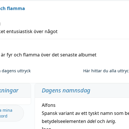
 och flamma
g
et entusiastisk över något
a är fyr och flamma över det senaste albumet
 dagens uttryck
Här hittar du alla uttry
kningar
Dagens namnsdag
Alfons
a mina
Spansk variant av ett tyskt namn som b
kord
betydelseelementen
ädel
och
ivrig
.