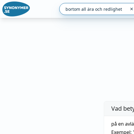
Vad bet
på en avl
Exempel: