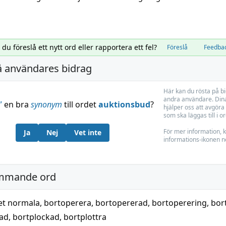
l du föreslå ett nytt ord eller rapportera ett fel?
Föreslå
Feedba
å användares bidrag
Här kan du rösta på b
andra användare. Dina
”
en bra
synonym
till ordet
auktionsbud
?
hjälper oss att avgöra 
som ska läggas till i o
För mer information, k
Ja
Nej
Vet inte
informations-ikonen n
mmande ord
et normala
,
bortoperera
,
bortopererad
,
bortoperering
,
bor
kad
,
bortplockad
,
bortplottra