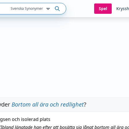
Spel
Kryssh
Svenska Synonymer
yder
Bortom all ära och redlighet
?
ägsen och isolerad plats
"
Ibland längtade han efter att bosätta sig långt bortom all ära o