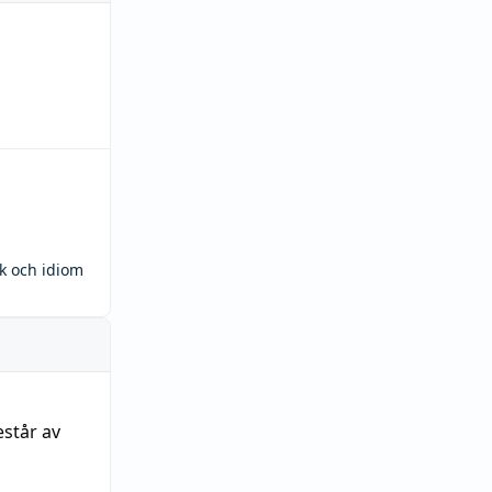
ck och idiom
estår av