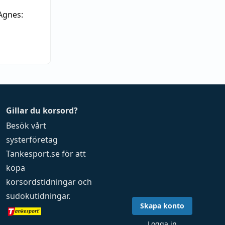
Agnes:
Gillar du korsord?
Besök vårt
systerföretag
Tankesport.se
för att
köpa
korsordstidningar
och
sudokutidningar
.
Skapa konto
Logga in