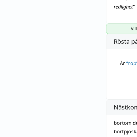
redlighet
"
Vil
Rösta p
Är
“
rop
Nästko
bortom d
bortpjos