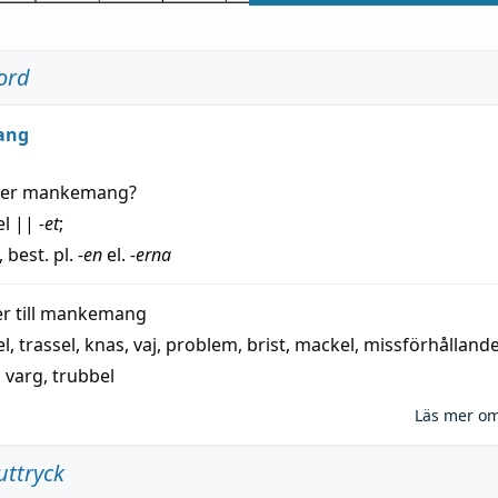
ord
ang
der
mankemang
?
el
||
-et
;
, best. pl.
-en
el.
-erna
 till
mankemang
el
,
trassel
,
knas
,
vaj
,
problem
,
brist
,
mackel
,
missförhålland
,
varg
,
trubbel
Läs mer o
uttryck