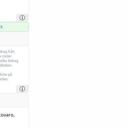
ck
idrag från
 röster
vilka bidrag
rdboken.
licka på
edan.
tovaro
,