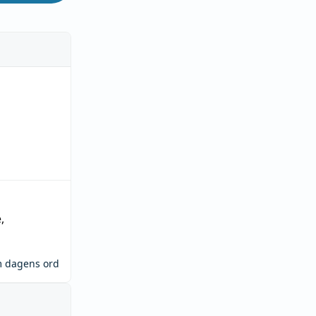
e
,
m dagens ord