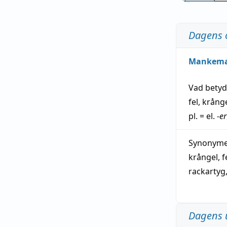
Dagens 
Mankem
Vad bety
fel
,
krång
pl. = el.
-er
Synonymer
krångel
,
f
rackartyg
Dagens 