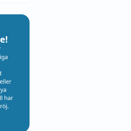
e!
r
iga
d
eller
nya
l har
röj.