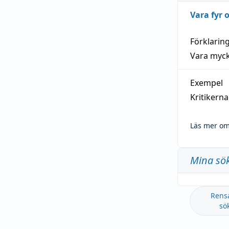
Vara fyr
Förklarin
Vara myck
Exempel
Kritikern
Läs mer om
Mina sö
Rens
sö