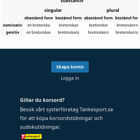
substantiv
singular
plural
obestämd form
bestämd form
obestämd form
bestämd for
nominativ
en
bretonska
bretonskan
bretonskor
bretonskorna
genitiv
en
bretonskas
bretonskans
bretonskors
bretonskorna
Skapa konto
Logga in
Gillar du korsord?
Besök vårt systerföretag
Tankesport.se
för att köpa
korsordstidningar
och
sudokutidningar
.