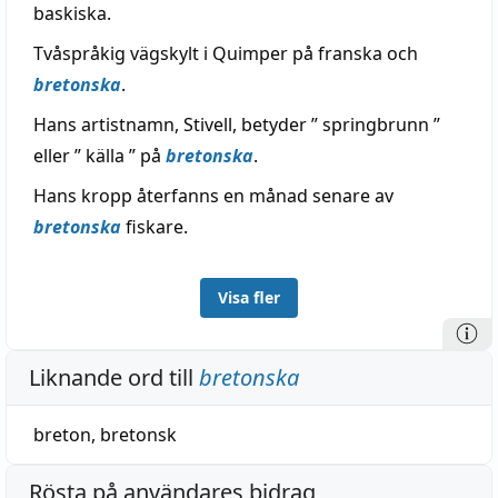
baskiska.
Tvåspråkig vägskylt i Quimper på franska och
bretonska
.
Hans artistnamn, Stivell, betyder ” springbrunn ”
eller ” källa ” på
bretonska
.
Hans kropp återfanns en månad senare av
bretonska
fiskare.
Visa fler
Liknande ord till
bretonska
breton
,
bretonsk
Rösta på användares bidrag