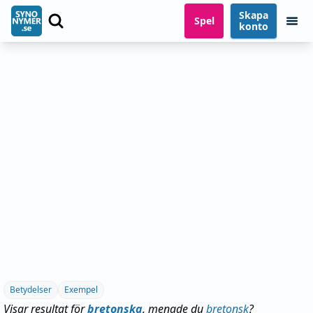
Skapa
Spel
konto
Betydelser
Exempel
Visar resultat för
bretonska
, menade du
bretonsk
?