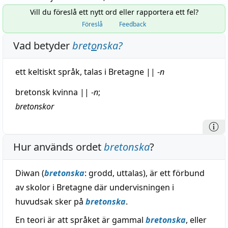
Vill du föreslå ett nytt ord eller rapportera ett fel?
Föreslå
Feedback
Vad betyder
bret
o
nska
?
ett keltiskt
språk
,
talas
i Bretagne
||
-
n
bretonsk
kvinna
||
-
n
;
bretonskor
Hur används ordet
bretonska
?
Diwan (
bretonska
: grodd, uttalas), är ett förbund
av skolor i Bretagne där undervisningen i
huvudsak sker på
bretonska
.
En teori är att språket är gammal
bretonska
, eller