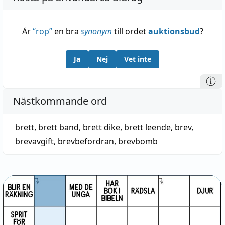
Är
“
rop
”
en bra
synonym
till ordet
auktionsbud
?
Ja
Nej
Vet inte
Nästkommande ord
brett
,
brett band
,
brett dike
,
brett leende
,
brev
,
brevavgift
,
brevbefordran
,
brevbomb