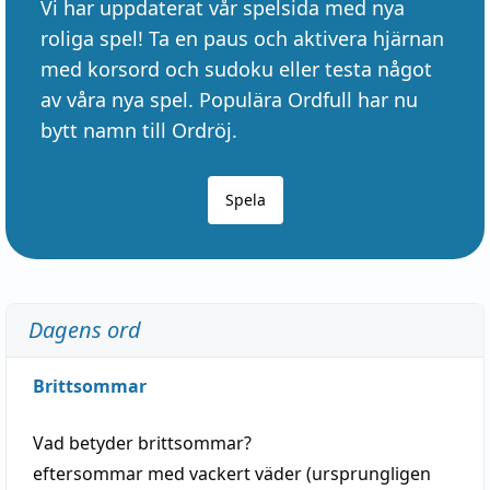
Vi har uppdaterat vår spelsida med nya
roliga spel! Ta en paus och aktivera hjärnan
med korsord och sudoku eller testa något
av våra nya spel. Populära Ordfull har nu
bytt namn till Ordröj.
Spela
Dagens ord
Brittsommar
Vad betyder
brittsommar
?
eftersommar
med
vackert
väder
(
ursprungligen