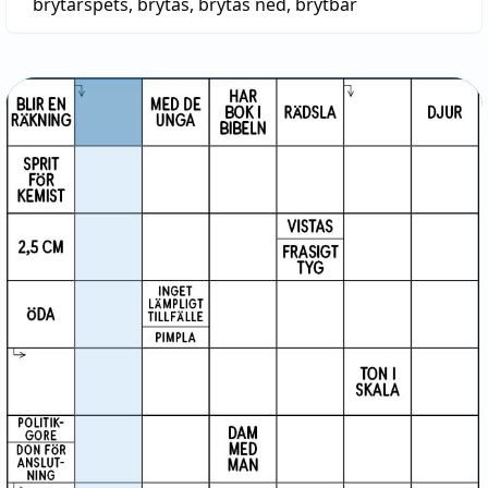
brytarspets
,
brytas
,
brytas ned
,
brytbar