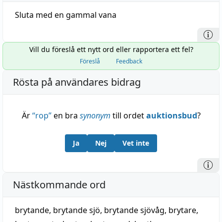
Sluta med en gammal vana
Vill du föreslå ett nytt ord eller rapportera ett fel?
Föreslå
Feedback
Rösta på användares bidrag
Är
“
rop
”
en bra
synonym
till ordet
auktionsbud
?
Ja
Nej
Vet inte
Nästkommande ord
brytande
,
brytande sjö
,
brytande sjövåg
,
brytare
,