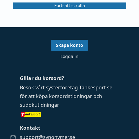
Fortsätt scrolla
Skapa konto
Logga in
Gillar du korsord?
Besök vårt systerföretag
Tankesport.se
för att köpa
korsordstidningar
och
sudokutidningar
.
Kontakt
support@synonymer.se