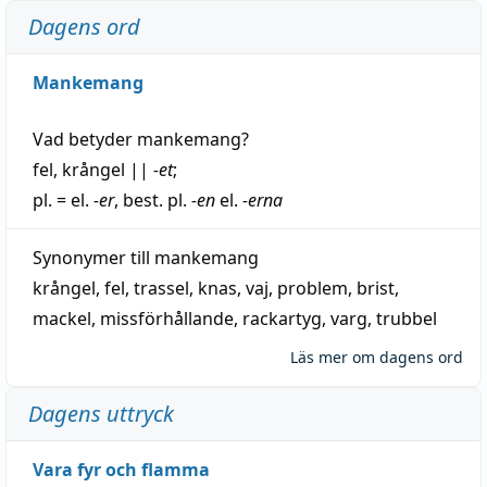
Dagens ord
Mankemang
Vad betyder
mankemang
?
fel
,
krångel
||
-et
;
pl. = el.
-er
, best. pl.
-en
el.
-erna
Synonymer till
mankemang
krångel
,
fel
,
trassel
,
knas
,
vaj
,
problem
,
brist
,
mackel
,
missförhållande
,
rackartyg
,
varg
,
trubbel
Läs mer om dagens ord
Dagens uttryck
Vara fyr och flamma