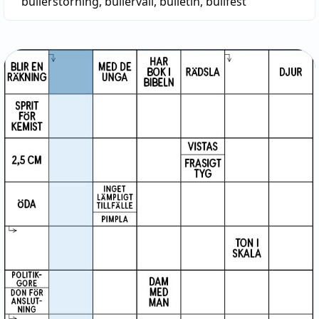
bullerstörning
,
bullervall
,
bulletin
,
bullfest