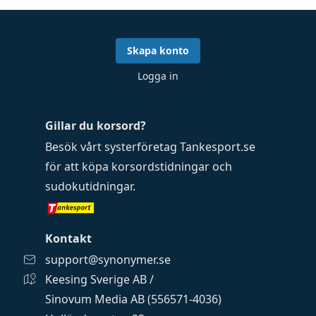
Skapa konto
Logga in
Gillar du korsord?
Besök vårt systerföretag
Tankesport.se
för att köpa
korsordstidningar
och
sudokutidningar
.
Kontakt
support@synonymer.se
Keesing Sverige AB /
Sinovum Media AB (556571-4036)