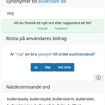
Synonymer till
bullersam lek
stoj
Vill du föreslå ett nytt ord eller rapportera ett fel?
Föreslå
Feedback
Rösta på användares bidrag
Är
“
rop
”
en bra
synonym
till ordet
auktionsbud
?
Ja
Nej
Vet inte
Nästkommande ord
bullerskada
,
bullerskydd
,
bullerskärm
,
bullersten
,