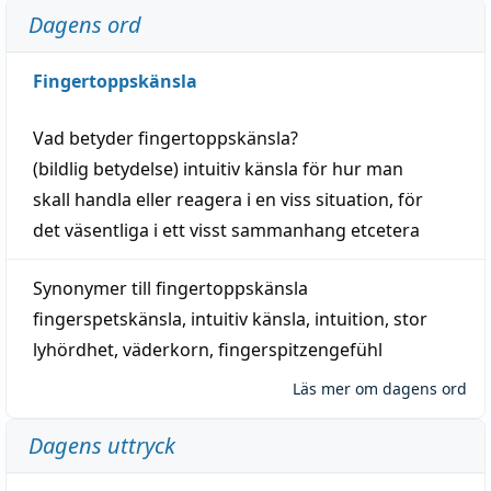
Dagens ord
Fingertoppskänsla
Vad betyder
fingertoppskänsla
?
(
bildlig
betydelse)
intuitiv
känsla
för hur man
skall
handla
eller
reagera
i en viss
situation
, för
det väsentliga i ett visst
sammanhang
etcetera
Synonymer till
fingertoppskänsla
fingerspetskänsla
,
intuitiv känsla
,
intuition
,
stor
lyhördhet
,
väderkorn
,
fingerspitzengefühl
Läs mer om dagens ord
Dagens uttryck