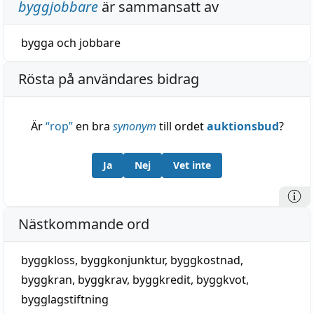
byggjobbare
är sammansatt av
bygga
och
jobbare
Rösta på användares bidrag
Är
“
rop
”
en bra
synonym
till ordet
auktionsbud
?
Ja
Nej
Vet inte
Nästkommande ord
byggkloss
,
byggkonjunktur
,
byggkostnad
,
byggkran
,
byggkrav
,
byggkredit
,
byggkvot
,
bygglagstiftning