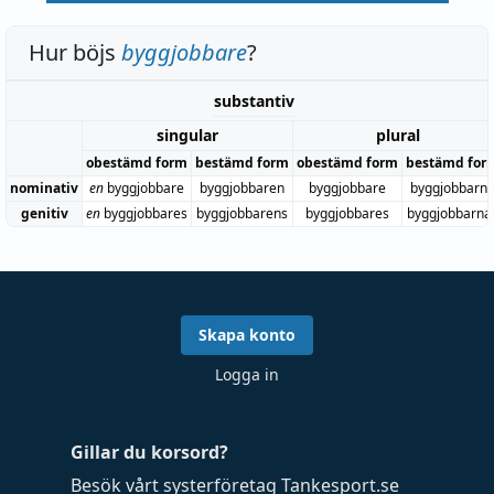
Hur böjs
byggjobbare
?
substantiv
singular
plural
obestämd form
bestämd form
obestämd form
bestämd for
nominativ
en
byggjobbare
byggjobbaren
byggjobbare
byggjobbarn
genitiv
en
byggjobbares
byggjobbarens
byggjobbares
byggjobbarna
Skapa konto
Logga in
Gillar du korsord?
Besök vårt systerföretag
Tankesport.se