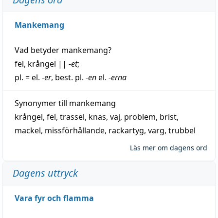
Mankemang
Vad betyder
mankemang
?
fel
,
krångel
||
-et
;
pl. = el.
-er
, best. pl.
-en
el.
-erna
Synonymer till
mankemang
krångel
,
fel
,
trassel
,
knas
,
vaj
,
problem
,
brist
,
mackel
,
missförhållande
,
rackartyg
,
varg
,
trubbel
Läs mer om dagens ord
Dagens uttryck
Vara fyr och flamma