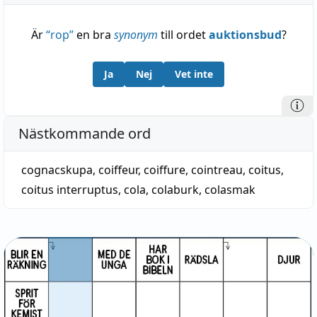
Är
“
rop
”
en bra
synonym
till ordet
auktionsbud
?
Ja
Nej
Vet inte
Nästkommande ord
cognacskupa
,
coiffeur, coiffure
,
cointreau
,
coitus
,
coitus interruptus
,
cola
,
colaburk
,
colasmak