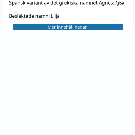
Spansk variant av det grekiska namnet Agnes:
kysk
.
Besläktade namn:
Lilja
Mer innehåll nedan