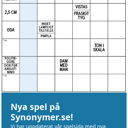
Nya spel på
Synonymer.se!
Vi har uppdaterat vår spelsida med nya