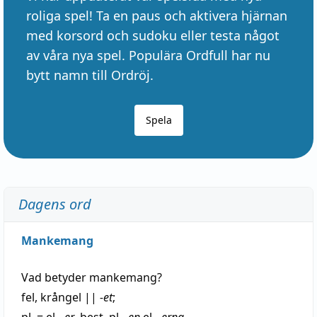
roliga spel! Ta en paus och aktivera hjärnan
med korsord och sudoku eller testa något
av våra nya spel. Populära Ordfull har nu
bytt namn till Ordröj.
Spela
Dagens ord
Mankemang
Vad betyder
mankemang
?
fel
,
krångel
||
-et
;
pl. = el.
-er
, best. pl.
-en
el.
-erna