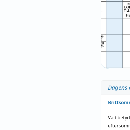
Dagens 
Brittsom
Vad bety
eftersom