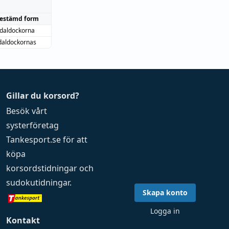
estämd form
daldockorna
daldockornas
Gillar du korsord?
Besök vårt
systerföretag
Tankesport.se
för att
köpa
korsordstidningar
och
sudokutidningar
.
Skapa konto
Logga in
Kontakt