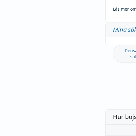
Läs mer om
Mina sö
Rens
sö
Hur böj