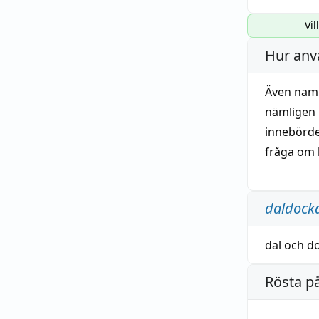
Vil
Hur anv
Även nam
nämligen 
innebörden
fråga om 
daldock
dal
och
d
Rösta p