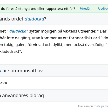
l du föreslå ett nytt ord eller rapportera ett fel?
Föreslå
Feedba
änds ordet
daldocka
?
net "
daldocka
" syftar möjligen på växtens utseende: " Dal
här inte dalgång, utan kommer av ett fornnordiskt ord " d
 tokig, galen, förvirrad och dylikt, men också överdådig, " s
klädedräkt".
a
är sammansatt av
ocka
å användares bidrag
Här kan du rösta på b