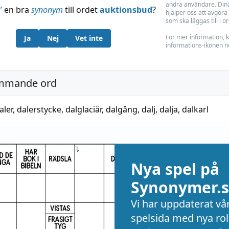
andra användare. Dina
”
en bra
synonym
till ordet
auktionsbud
?
hjälper oss att avgöra 
som ska läggas till i o
För mer information, k
Ja
Nej
Vet inte
informations-ikonen n
mmande ord
aler
,
dalerstycke
,
dalglaciär
,
dalgång
,
dalj
,
dalja
,
dalkarl
Nya spel på
Synonymer.s
Vi har uppdaterat vå
spelsida med nya rol