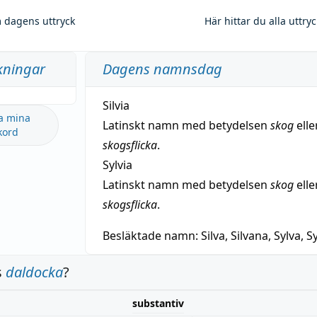
 dagens uttryck
Här hittar du alla uttry
kningar
Dagens namnsdag
Silvia
a mina
Latinskt namn med betydelsen
skog
elle
kord
skogsflicka
.
Sylvia
Latinskt namn med betydelsen
skog
elle
skogsflicka
.
Besläktade namn:
Silva, Silvana, Sylva, Sy
s
daldocka
?
substantiv