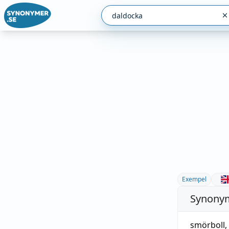
Exempel
Synonym
smörboll
,