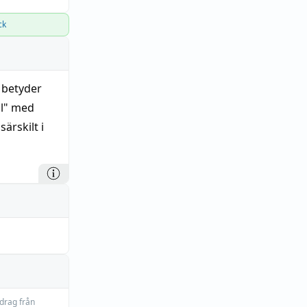
ck
" betyder
ol" med
ärskilt i
idrag från