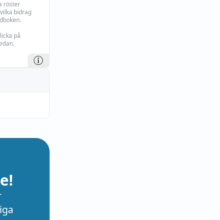
 röster
vilka bidrag
rdboken.
licka på
edan.
e!
r
iga