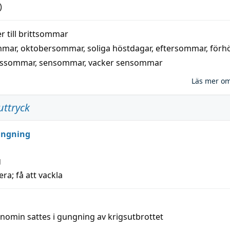
)
 till
brittsommar
mmar
,
oktobersommar
,
soliga höstdagar
,
eftersommar
,
förh
nssommar
,
sensommar
,
vacker sensommar
Läs mer o
uttryck
ungning
g
era; få att vackla
nomin sattes i gungning av krigsutbrottet