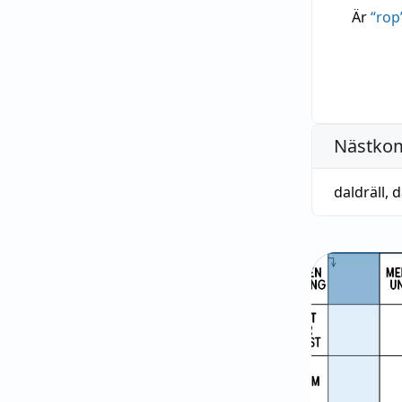
Är
“
rop
Nästko
daldräll
,
d