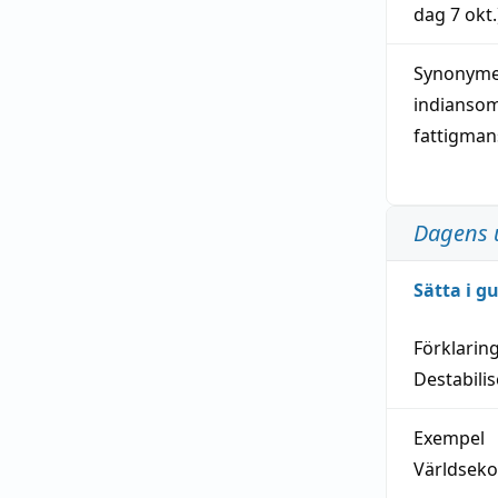
dag
7 okt.
Synonymer
indianso
fattigma
Dagens 
Sätta i g
Förklarin
Destabilis
Exempel
Världseko