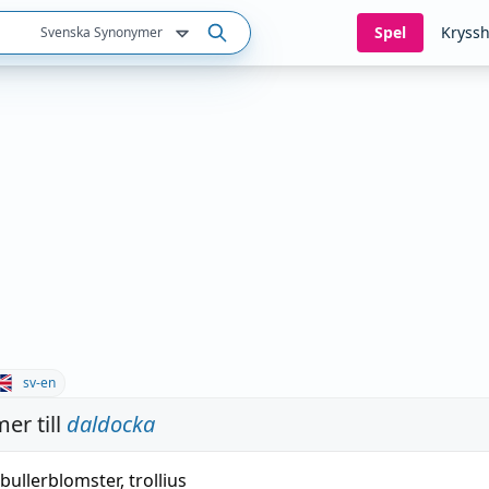
Spel
Kryssh
Svenska Synonymer
sv-en
er till
daldocka
bullerblomster
,
trollius