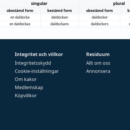
singular
plural
obestämd form
bestämd form
obestämd form
b
en
daldocka
daldockan
daldockor
en
daldockas
daldockans
daldockors
Integritet och villkor
Residuum
Integritetsskydd
Allt om oss
Cookie-inställningar
Annonsera
Om kakor
Medlemskap
Köpvillkor