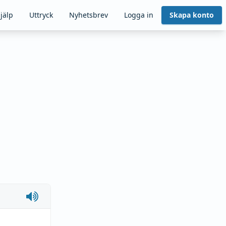
jälp
Uttryck
Nyhetsbrev
Logga in
Skapa konto