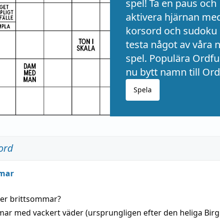
spel! Ta en paus och
aktivera hjärnan me
korsord och sudoku 
testa något av våra 
spel. Populära Ordful
nu bytt namn till Ord
Spela
ord
mar
der
brittsommar
?
mar
med
vackert
väder
(
ursprungligen
efter den heliga Birg