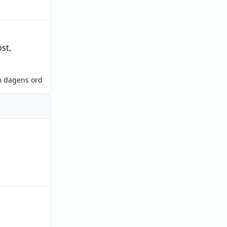
öst
,
m dagens ord