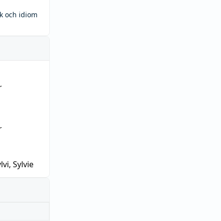
ck och idiom
r
r
lvi, Sylvie