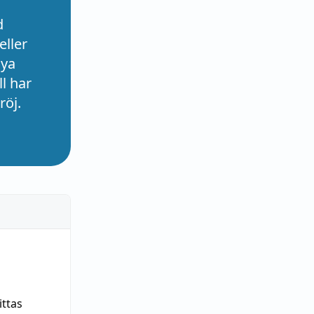
d
eller
nya
l har
röj.
ittas