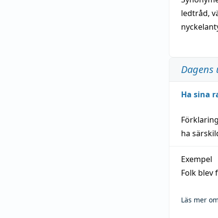
ledtråd
,
v
nyckelant
Dagens 
Ha sina r
Förklarin
ha särski
Exempel
Folk blev
Läs mer om