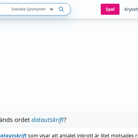
Spel
Kryssh
Svenska Synonymer
änds ordet
datautskrift
?
atautskrift
som visar att antalet inbrott är litet motsades 