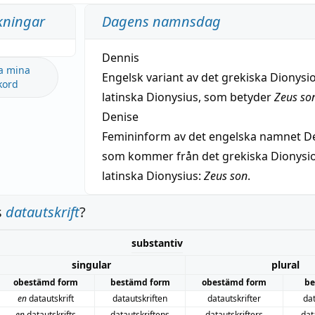
kningar
Dagens namnsdag
Dennis
a mina
Engelsk variant av det grekiska Dionysio
kord
latinska Dionysius, som betyder
Zeus so
Denise
Femininform av det engelska namnet De
som kommer från det grekiska Dionysios
latinska Dionysius:
Zeus son
.
s
datautskrift
?
substantiv
singular
plural
obestämd form
bestämd form
obestämd form
be
en
datautskrift
datautskriften
datautskrifter
dat
en
datautskrifts
datautskriftens
datautskrifters
dat