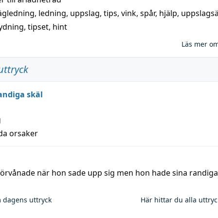
ägledning
,
ledning
,
uppslag
,
tips
,
vink
,
spår
,
hjälp
,
uppslags
ydning,
tipset
,
hint
Läs mer o
uttryck
andiga skäl
g
lda orsaker
 förvånade när hon sade upp sig men hon hade sina randiga
 dagens uttryck
Här hittar du alla uttry