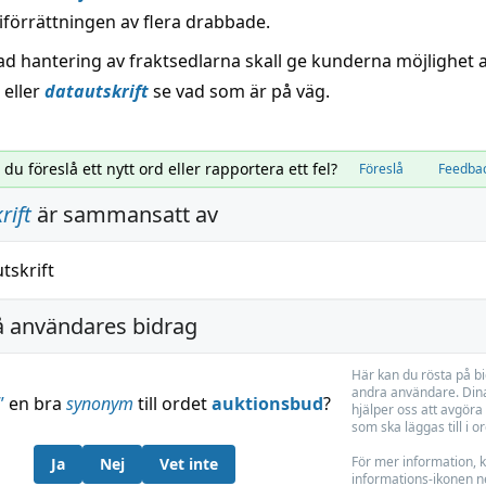
iförrättningen av flera drabbade.
ad hantering av fraktsedlarna skall ge kunderna möjlighet a
 eller
datautskrift
se vad som är på väg.
l du föreslå ett nytt ord eller rapportera ett fel?
Föreslå
Feedba
rift
är sammansatt av
utskrift
å användares bidrag
Här kan du rösta på b
andra användare. Dina
”
en bra
synonym
till ordet
auktionsbud
?
hjälper oss att avgöra 
som ska läggas till i o
För mer information, k
Ja
Nej
Vet inte
informations-ikonen n