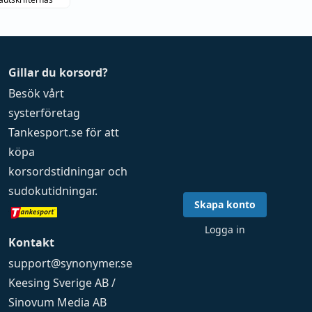
Gillar du korsord?
Besök vårt
systerföretag
Tankesport.se
för att
köpa
korsordstidningar
och
sudokutidningar
.
Skapa konto
Logga in
Kontakt
support@synonymer.se
Keesing Sverige AB /
Sinovum Media AB