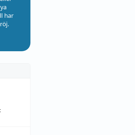
nya
l har
röj.
t