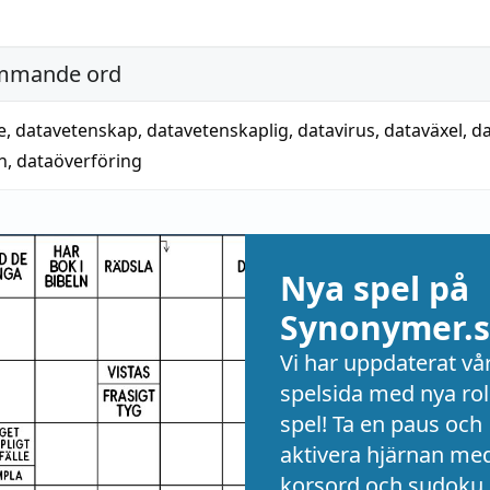
mmande ord
e
,
datavetenskap
,
datavetenskaplig
,
datavirus
,
dataväxel
,
da
n
,
dataöverföring
Nya spel på
Synonymer.s
Vi har uppdaterat vå
spelsida med nya rol
spel! Ta en paus och
aktivera hjärnan me
korsord och sudoku 