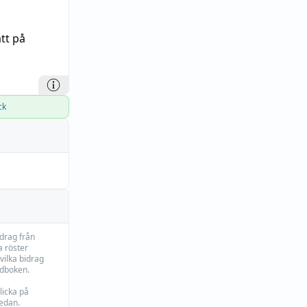
tt på
ck
idrag från
 röster
vilka bidrag
rdboken.
licka på
edan.