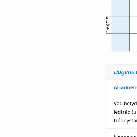
Dagens 
Ariadnet
Vad bety
ledtråd
(u
trådnystan
Synonymer