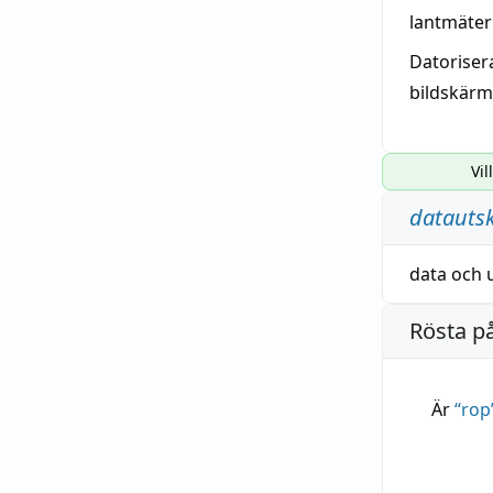
lantmäter
Datoriser
bildskärm
Vil
datautsk
data
och
Rösta p
Är
“
rop