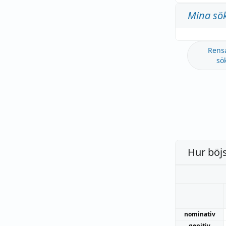
Mina sö
Rens
sö
Hur böj
nominativ
genitiv