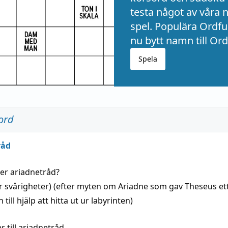
testa något av våra 
spel. Populära Ordful
nu bytt namn till Ord
Spela
ord
råd
der
ariadnetråd
?
r svårigheter) (efter myten om Ariadne som gav Theseus et
 till
hjälp
att
hitta
ut ur labyrinten)
 till
ariadnetråd