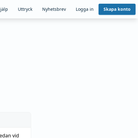
jälp
Uttryck
Nyhetsbrev
Logga in
Skapa konto
redan vid