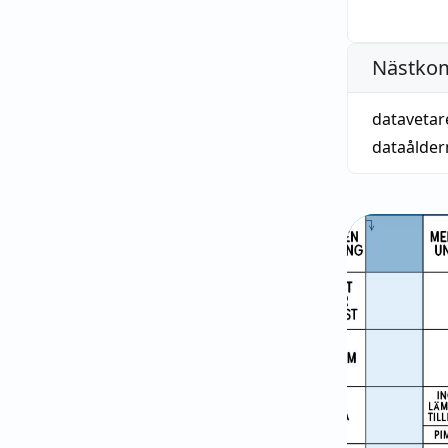
Nästko
datavetar
dataålder