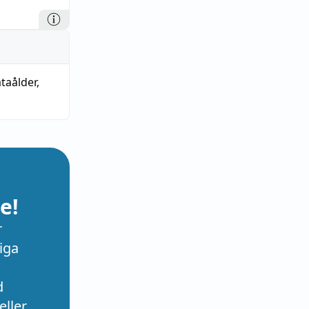
taålder
,
e!
r
iga
d
eller