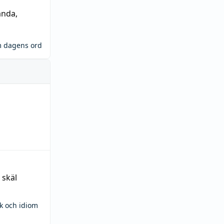
ända
,
m dagens ord
 skäl
ck och idiom