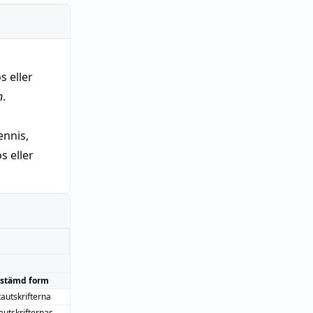
s eller
n
.
nnis,
 eller
stämd form
autskrifterna
autskrifternas