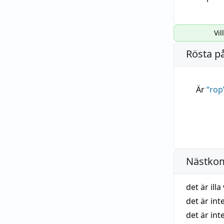
Vil
Rösta p
Är
“
rop
Nästko
det är illa
det är int
det är int