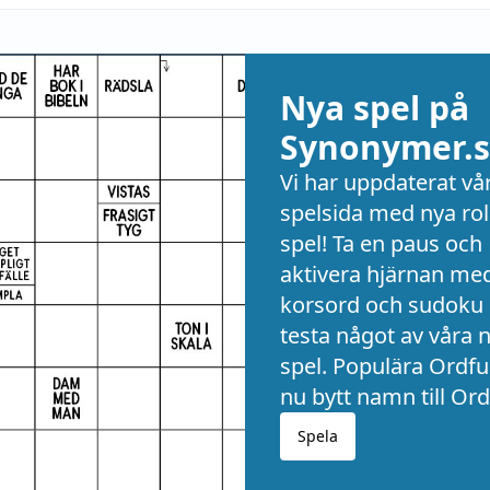
Nya spel på
Synonymer.s
Vi har uppdaterat vå
spelsida med nya rol
spel! Ta en paus och
aktivera hjärnan me
korsord och sudoku 
testa något av våra 
spel. Populära Ordful
nu bytt namn till Ord
Spela