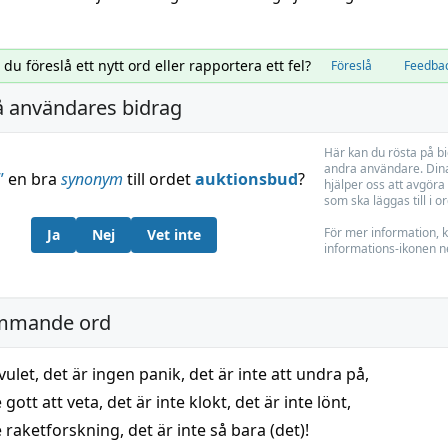
l du föreslå ett nytt ord eller rapportera ett fel?
Föreslå
Feedba
å användares bidrag
Här kan du rösta på b
andra användare. Dina
”
en bra
synonym
till ordet
auktionsbud
?
hjälper oss att avgöra 
som ska läggas till i o
För mer information, k
Ja
Nej
Vet inte
informations-ikonen n
mmande ord
 vulet
,
det är ingen panik
,
det är inte att undra på
,
e gott att veta
,
det är inte klokt
,
det är inte lönt
,
e raketforskning
,
det är inte så bara (det)!