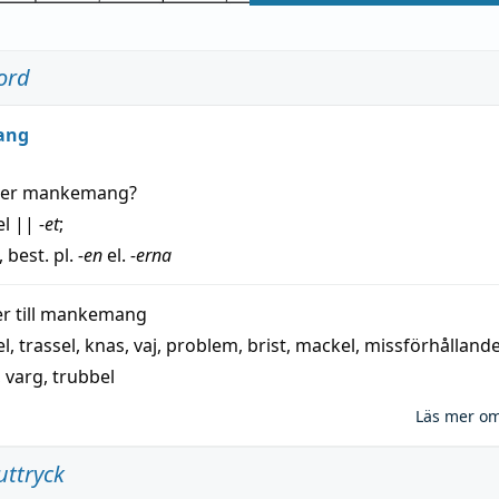
ord
ang
der
mankemang
?
el
||
-et
;
, best. pl.
-en
el.
-erna
 till
mankemang
el
,
trassel
,
knas
,
vaj
,
problem
,
brist
,
mackel
,
missförhålland
,
varg
,
trubbel
Läs mer o
uttryck