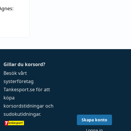
Agnes:
Gillar du korsord?
Besök vårt
systerföretag
Tankesport.se
för att
köpa
korsordstidningar
och
sudokutidningar
.
Skapa konto
Logga in