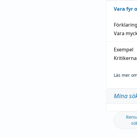
Vara fyr
Förklarin
Vara myck
Exempel
Kritikern
Läs mer om
Mina sö
Rens
sö