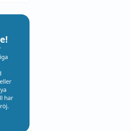
e!
r
iga
d
eller
nya
l har
röj.