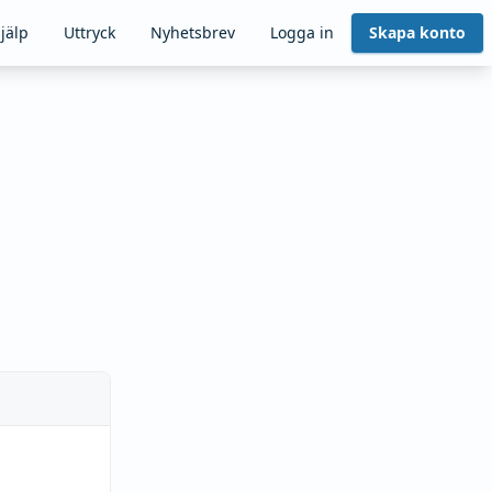
jälp
Uttryck
Nyhetsbrev
Logga in
Skapa konto