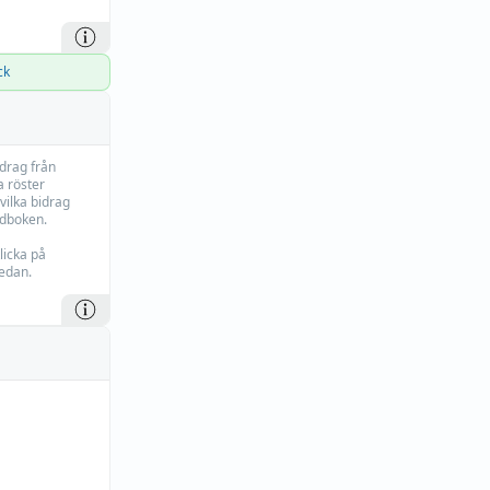
ck
idrag från
 röster
vilka bidrag
rdboken.
licka på
edan.