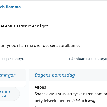
 och flamma
g
et entusiastisk över något
a är fyr och flamma över det senaste albumet
 dagens uttryck
Här hittar du alla uttry
kningar
Dagens namnsdag
Alfons
a mina
Spansk variant av ett tyskt namn som b
kord
betydelseelementen
ädel
och
ivrig
.