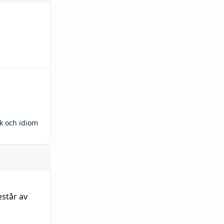
ck och idiom
estår av