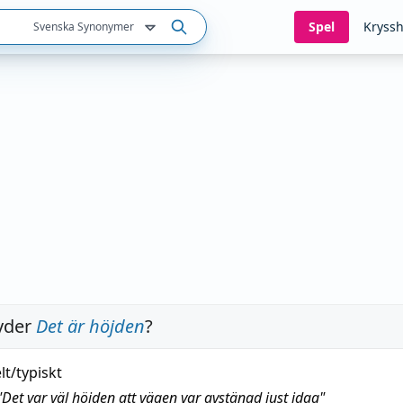
Spel
Kryssh
Svenska Synonymer
yder
Det är höjden
?
lt/typiskt
"
Det var väl höjden att vägen var avstängd just idag
"