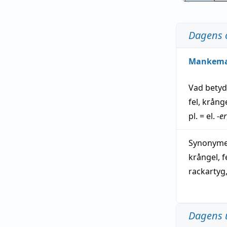
Dagens 
Mankem
Vad bety
fel
,
krång
pl. = el.
-er
Synonymer
krångel
,
f
rackartyg
Dagens 