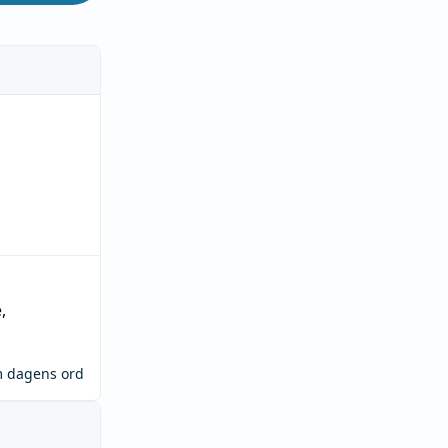
e
,
m dagens ord