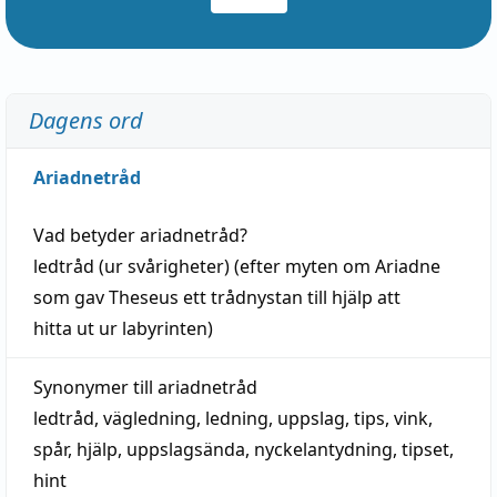
Dagens ord
Ariadnetråd
Vad betyder
ariadnetråd
?
ledtråd
(ur svårigheter) (efter myten om Ariadne
som gav Theseus ett trådnystan till
hjälp
att
hitta
ut ur labyrinten)
Synonymer till
ariadnetråd
ledtråd
,
vägledning
,
ledning
,
uppslag
,
tips
,
vink
,
spår
,
hjälp
,
uppslagsända
, nyckelantydning,
tipset
,
hint