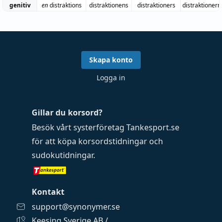
genitiv
en
distraktions
distraktionens
distraktioners
distraktionern
Skapa konto
Logga in
Gillar du korsord?
Besök vårt systerföretag
Tankesport.se
för att köpa
korsordstidningar
och
sudokutidningar
.
Kontakt
support@synonymer.se
Keesing Sverige AB /