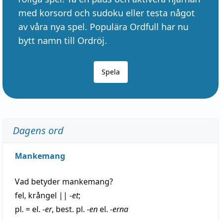
med korsord och sudoku eller testa något
av våra nya spel. Populära Ordfull har nu
bytt namn till Ordröj.
Spela
Dagens ord
Mankemang
Vad betyder
mankemang
?
fel
,
krångel
||
-et
;
pl. = el.
-er
, best. pl.
-en
el.
-erna