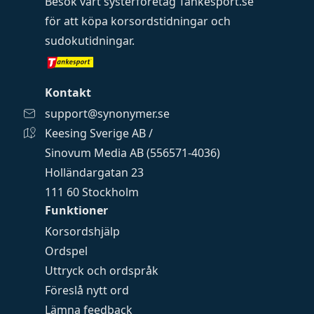
Besök vårt systerföretag
Tankesport.se
för att köpa
korsordstidningar
och
sudokutidningar
.
Kontakt
support@synonymer.se
Keesing Sverige AB /
Sinovum Media AB (556571-4036)
Holländargatan 23
111 60 Stockholm
Funktioner
Korsordshjälp
Ordspel
Uttryck och ordspråk
Föreslå nytt ord
Lämna feedback