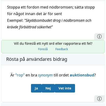
Stoppa ett fordon med nödbromsen; sätta stopp
för något innan det är för sent
Exempel:
"
Skyddsombudet drog i nödbromsen och
krävde förbättrad säkerhet
"
Vill du föreslå ett nytt ord eller rapportera ett fel?
Föreslå
Feedback
Rösta på användares bidrag
Är
“
rop
”
en bra
synonym
till ordet
auktionsbud
?
Ja
Nej
Vet inte