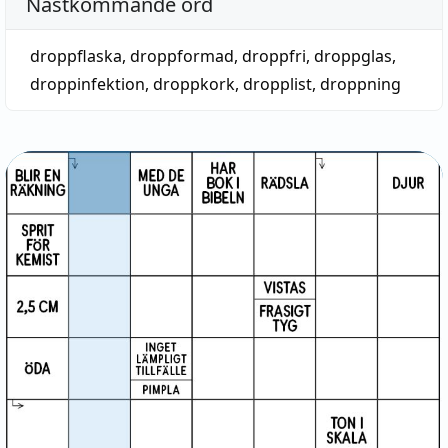
Nästkommande ord
droppflaska
,
droppformad
,
droppfri
,
droppglas
,
droppinfektion
,
droppkork
,
dropplist
,
droppning