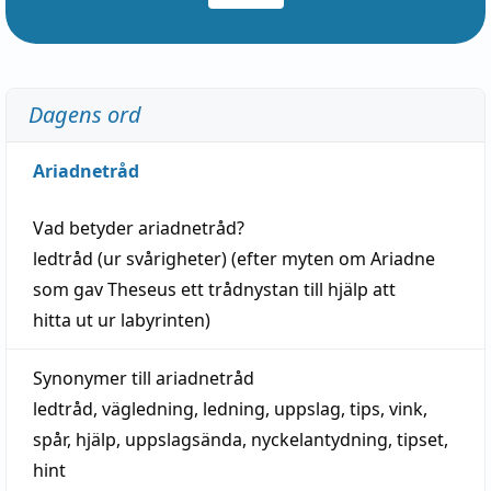
Dagens ord
Ariadnetråd
Vad betyder
ariadnetråd
?
ledtråd
(ur svårigheter) (efter myten om Ariadne
som gav Theseus ett trådnystan till
hjälp
att
hitta
ut ur labyrinten)
Synonymer till
ariadnetråd
ledtråd
,
vägledning
,
ledning
,
uppslag
,
tips
,
vink
,
spår
,
hjälp
,
uppslagsända
, nyckelantydning,
tipset
,
hint