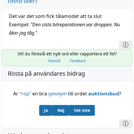
rinna över
?
Det var det som fick tålamodet att ta slut
Exempel:
"
Den sista bilreparationen var droppen. Nu
åker jag tåg.
"
Vill du föreslå ett nytt ord eller rapportera ett fel?
Föreslå
Feedback
Rösta på användares bidrag
Är
“
rop
”
en bra
synonym
till ordet
auktionsbud
?
Ja
Nej
Vet inte