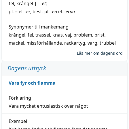
fel
,
krångel
||
-et
;
pl. = el.
-er
, best. pl.
-en
el.
-erna
Synonymer till
mankemang
krångel
,
fel
,
trassel
,
knas
,
vaj
,
problem
,
brist
,
mackel
,
missförhållande
,
rackartyg
,
varg
,
trubbel
Läs mer om dagens ord
Dagens uttryck
Vara fyr och flamma
Förklaring
Vara mycket entusiastisk över något
Exempel