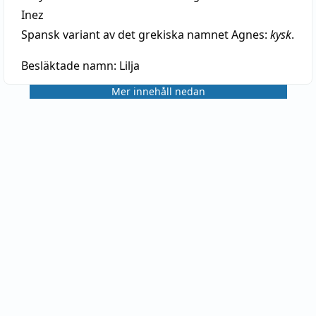
Inez
Spansk variant av det grekiska namnet Agnes:
kysk
.
Besläktade namn:
Lilja
Mer innehåll nedan