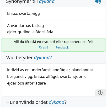
Synonymer till
dykand
knipa
,
svärta
,
vigg
Användarnas bidrag
ejder
,
guding
,
alfågel
,
åda
Vill du föreslå ett nytt ord eller rapportera ett fel?
Föreslå
Feedback
Vad betyder
dykand
?
individ
av en underfamilj andfåglar, bland annat
bergand
,
vigg
,
knipa
, alfågel,
svärta
,
sjöorre
,
ejder
och alförrädare
Hur används ordet
dykand
?