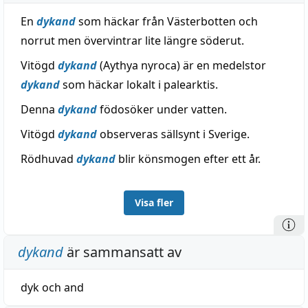
En
dykand
som häckar från Västerbotten och
norrut men övervintrar lite längre söderut.
Vitögd
dykand
(Aythya nyroca) är en medelstor
dykand
som häckar lokalt i palearktis.
Denna
dykand
födosöker under vatten.
Vitögd
dykand
observeras sällsynt i Sverige.
Rödhuvad
dykand
blir könsmogen efter ett år.
Visa fler
dykand
är sammansatt av
dyk
och
and