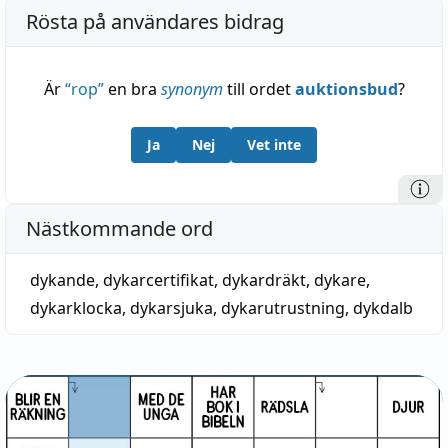
Rösta på användares bidrag
Är
“
rop
”
en bra
synonym
till ordet
auktionsbud
?
Ja
Nej
Vet inte
Nästkommande ord
dykande
,
dykarcertifikat
,
dykardräkt
,
dykare
,
dykarklocka
,
dykarsjuka
,
dykarutrustning
,
dykdalb