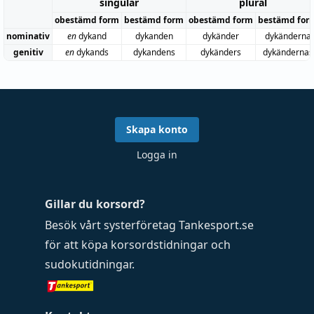
singular
plural
obestämd form
bestämd form
obestämd form
bestämd for
nominativ
en
dykand
dykanden
dykänder
dykänderna
genitiv
en
dykands
dykandens
dykänders
dykändernas
Skapa konto
Logga in
Gillar du korsord?
Besök vårt systerföretag
Tankesport.se
för att köpa
korsordstidningar
och
sudokutidningar
.