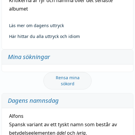
Kritikerna är fyr och flamma över det senaste
albumet
Läs mer om dagens uttryck
Här hittar du alla uttryck och idiom
Mina sökningar
Rensa mina
sökord
Dagens namnsdag
Alfons
Spansk variant av ett tyskt namn som består av
betydelseelementen
ädel
och
ivrig
.