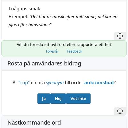
I någons smak
Exempel:
"
Det här är musik efter mitt sinne; det var en
pjäs efter hans sinne
"
Vill du föreslå ett nytt ord eller rapportera ett fel?
Föreslå
Feedback
Rösta på användares bidrag
Är
“
rop
”
en bra
synonym
till ordet
auktionsbud
?
Ja
Nej
Vet inte
Nästkommande ord