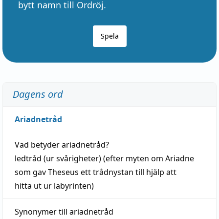
bytt namn till Ordröj.
Spela
Dagens ord
Ariadnetråd
Vad betyder
ariadnetråd
?
ledtråd
(ur svårigheter) (efter myten om Ariadne
som gav Theseus ett trådnystan till
hjälp
att
hitta
ut ur labyrinten)
Synonymer till
ariadnetråd