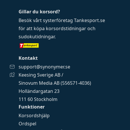
Gillar du korsord?
Besök vårt systerföretag
Tankesport.se
för att köpa
korsordstidningar
och
sudokutidningar
.
Kontakt
support@synonymer.se
Keesing Sverige AB /
Sinovum Media AB (556571-4036)
Holländargatan 23
111 60 Stockholm
Funktioner
Korsordshjälp
Ordspel