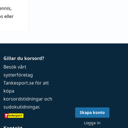
nnis,
 eller
Gillar du korsord?
Besök vårt
systerföretag
Tankesport.se
för att
köpa
korsordstidningar
och
sudokutidningar
.
Skapa konto
Logga in