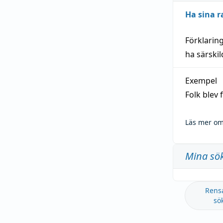
Ha sina r
Förklarin
ha särski
Exempel
Folk blev
Läs mer om
Mina sö
Rens
sö