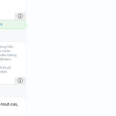
ck
idrag från
 röster
vilka bidrag
rdboken.
licka på
edan.
-tout-cas
,