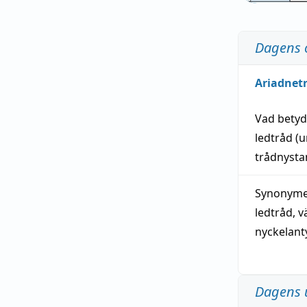
Dagens 
Ariadnet
Vad bety
ledtråd
(u
trådnystan
Synonymer
ledtråd
,
v
nyckelant
Dagens 