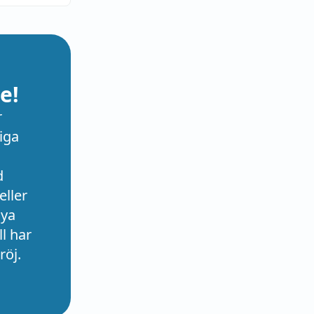
e!
r
iga
d
eller
nya
l har
röj.