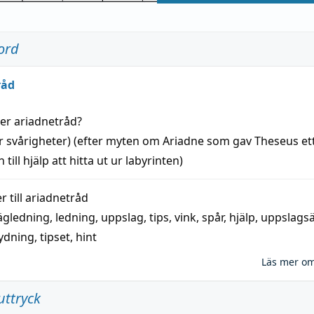
ord
råd
der
ariadnetråd
?
r svårigheter) (efter myten om Ariadne som gav Theseus et
 till
hjälp
att
hitta
ut ur labyrinten)
 till
ariadnetråd
ägledning
,
ledning
,
uppslag
,
tips
,
vink
,
spår
,
hjälp
,
uppslags
ydning,
tipset
,
hint
Läs mer o
uttryck