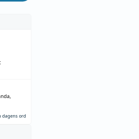
t
ända
,
m dagens ord