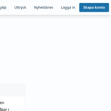
jälp
Uttryck
Nyhetsbrev
Logga in
Skapa konto
 en
kar i