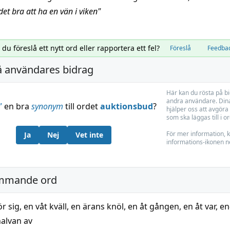
det bra att ha en vän i viken
"
l du föreslå ett nytt ord eller rapportera ett fel?
Föreslå
Feedba
å användares bidrag
Här kan du rösta på b
andra användare. Dina
”
en bra
synonym
till ordet
auktionsbud
?
hjälper oss att avgöra 
som ska läggas till i o
För mer information, k
Ja
Nej
Vet inte
informations-ikonen n
mmande ord
ör sig
,
en våt kväll
,
en ärans knöl
,
en åt gången
,
en åt var
,
en
alvan av