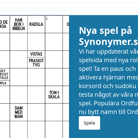
Nya spel på
Synonymer.s
Vi har uppdaterat vå
spelsida med nya rol
spel! Ta en paus och
aktivera hjärnan me
korsord och sudoku 
testa något av våra 
spel. Populära Ordful
nu bytt namn till Ord
Spela