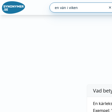
Vad bet
En kärlek
Exempel: