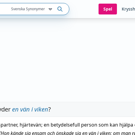
Spel
Kryssh
Svenska Synonymer
yder
en vän i viken
?
spartner, hjärtevän; en betydelsefull person som kan hjälpa
"
Hon kände sig ensam och önskade sig en vän i viken; om man rå