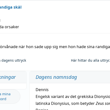
andiga skäl
g
lda orsaker
 förvånade när hon sade upp sig men hon hade sina randiga
 dagens uttryck
Här hittar du alla uttry
kningar
Dagens namnsdag
Dennis
a mina
Engelsk variant av det grekiska Dionysio
kord
latinska Dionysius, som betyder
Zeus so