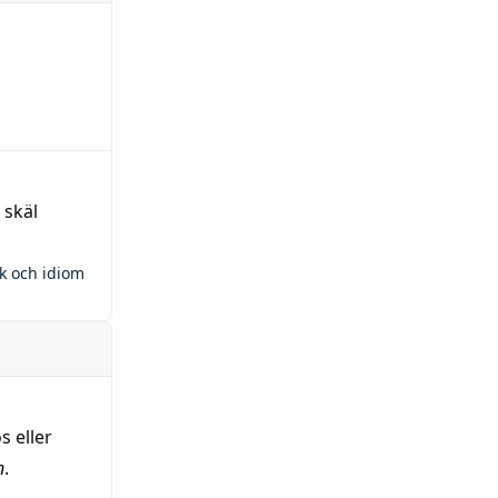
 skäl
ck och idiom
s eller
n
.