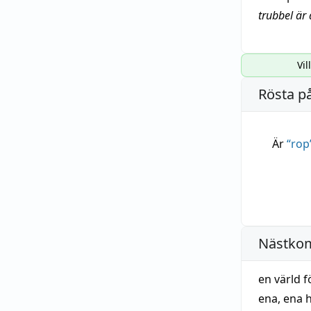
trubbel är 
Vil
Rösta p
Är
“
rop
Nästko
en värld f
ena
,
ena h