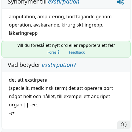
Synonymer till
exstirpation
amputation
,
amputering
,
borttagande genom
operation
,
avskärande
,
kirurgiskt ingrepp
,
läkaringrepp
Vill du föreslå ett nytt ord eller rapportera ett fel?
Föreslå
Feedback
Vad betyder
exstirpation
?
det att
exstirpera
;
(speciellt,
medicinsk
term) det att
operera
bort
något helt och hållet, till exempel ett angripet
organ
||
-
en
;
-
er