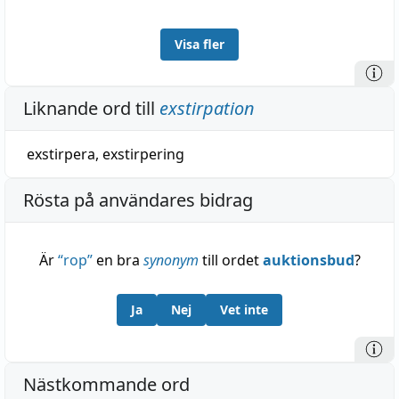
Visa fler
Liknande ord till
exstirpation
exstirpera
,
exstirpering
Rösta på användares bidrag
Är
“
rop
”
en bra
synonym
till ordet
auktionsbud
?
Ja
Nej
Vet inte
Nästkommande ord