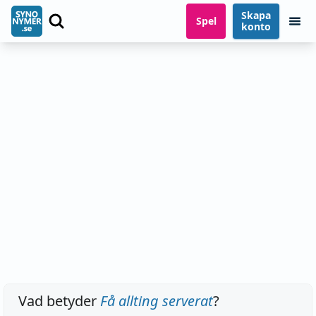
Skapa
Spel
konto
Vad betyder
Få allting serverat
?