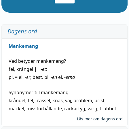
Dagens ord
Mankemang
Vad betyder
mankemang
?
fel
,
krångel
||
-et
;
pl. = el.
-er
, best. pl.
-en
el.
-erna
Synonymer till
mankemang
krångel
,
fel
,
trassel
,
knas
,
vaj
,
problem
,
brist
,
mackel
,
missförhållande
,
rackartyg
,
varg
,
trubbel
Läs mer om dagens ord