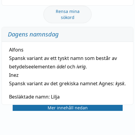
Rensa mina
sökord
Dagens namnsdag
Alfons
Spansk variant av ett tyskt namn som består av
betydelseelementen
ädel
och
ivrig
.
Inez
Spansk variant av det grekiska namnet Agnes:
kysk
.
Besläktade namn:
Lilja
Mer innehåll nedan