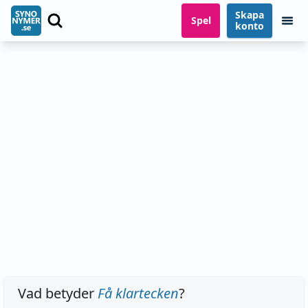
Skapa
Spel
konto
Vad betyder
Få klartecken
?