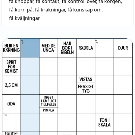
få knoppar
,
få kontakt
,
få kontroll över
,
få korgen
,
få korn på
,
få kräkningar
,
få kunskap om
,
få kväljningar