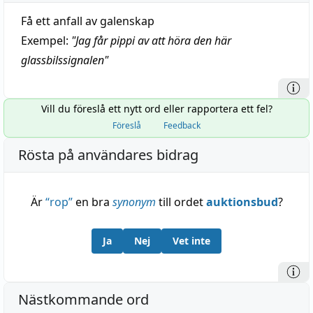
Få ett anfall av galenskap
Exempel:
"
Jag får pippi av att höra den här
glassbilssignalen
"
Vill du föreslå ett nytt ord eller rapportera ett fel?
Föreslå
Feedback
Rösta på användares bidrag
Är
“
rop
”
en bra
synonym
till ordet
auktionsbud
?
Ja
Nej
Vet inte
Nästkommande ord