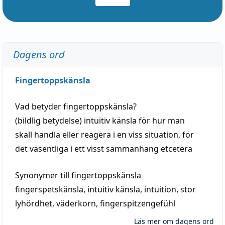
Dagens ord
Fingertoppskänsla
Vad betyder
fingertoppskänsla
?
(
bildlig
betydelse)
intuitiv
känsla
för hur man
skall
handla
eller
reagera
i en viss
situation
, för
det väsentliga i ett visst
sammanhang
etcetera
Synonymer till
fingertoppskänsla
fingerspetskänsla
,
intuitiv känsla
,
intuition
,
stor
lyhördhet
,
väderkorn
,
fingerspitzengefühl
Läs mer om dagens ord