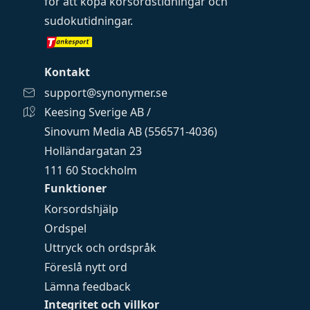
för att köpa
korsordstidningar
och
sudokutidningar
.
Kontakt
support@synonymer.se
Keesing Sverige AB /
Sinovum Media AB (556571-4036)
Holländargatan 23
111 60 Stockholm
Funktioner
Korsordshjälp
Ordspel
Uttryck och ordspråk
Föreslå nytt ord
Lämna feedback
Integritet och villkor