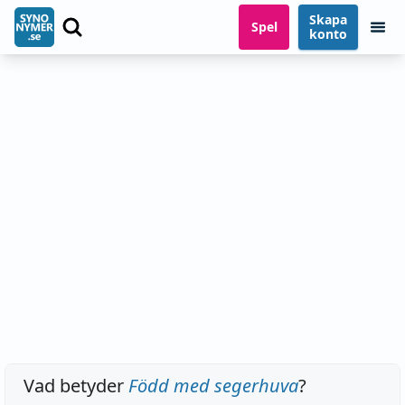
Skapa
Spel
konto
Vad betyder
Född med segerhuva
?