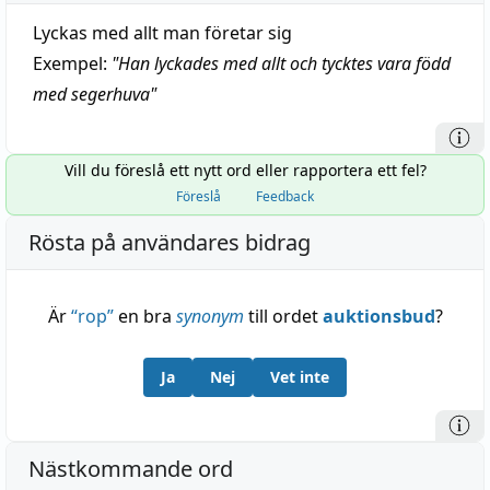
Lyckas med allt man företar sig
Exempel:
"
Han lyckades med allt och tycktes vara född
med segerhuva
"
Vill du föreslå ett nytt ord eller rapportera ett fel?
Föreslå
Feedback
Rösta på användares bidrag
Är
“
rop
”
en bra
synonym
till ordet
auktionsbud
?
Ja
Nej
Vet inte
Nästkommande ord