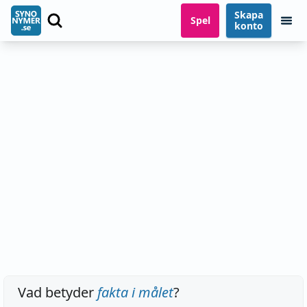
Skapa
Spel
konto
Vad betyder
fakta i målet
?