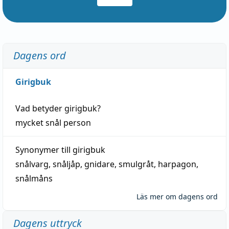
Dagens ord
Girigbuk
Vad betyder
girigbuk
?
mycket
snål
person
Synonymer till
girigbuk
snålvarg
,
snåljåp
,
gnidare
,
smulgråt
,
harpagon
,
snålmåns
Läs mer om dagens ord
Dagens uttryck