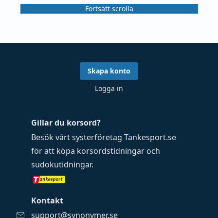
Fortsätt scrolla
Skapa konto
Logga in
Gillar du korsord?
Besök vårt systerföretag
Tankesport.se
för att köpa
korsordstidningar
och
sudokutidningar
.
Kontakt
support@synonymer.se