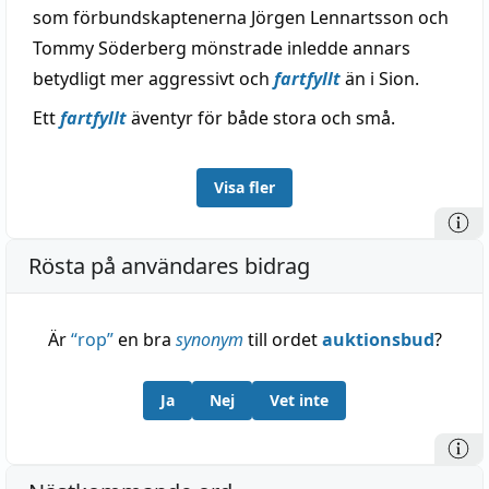
som förbundskaptenerna Jörgen Lennartsson och
Tommy Söderberg mönstrade inledde annars
betydligt mer aggressivt och
fartfyllt
än i Sion.
Ett
fartfyllt
äventyr för både stora och små.
Visa fler
Rösta på användares bidrag
Är
“
rop
”
en bra
synonym
till ordet
auktionsbud
?
Ja
Nej
Vet inte