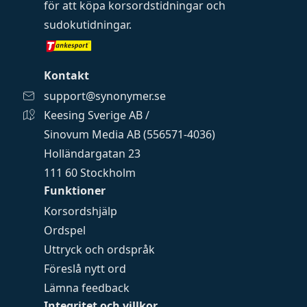
för att köpa
korsordstidningar
och
sudokutidningar
.
Kontakt
support@synonymer.se
Keesing Sverige AB /
Sinovum Media AB (556571-4036)
Holländargatan 23
111 60 Stockholm
Funktioner
Korsordshjälp
Ordspel
Uttryck och ordspråk
Föreslå nytt ord
Lämna feedback
Integritet och villkor