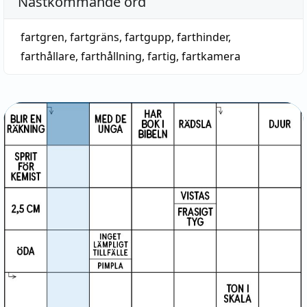
Nästkommande ord
fartgren
,
fartgräns
,
fartgupp
,
farthinder
,
farthållare
,
farthållning
,
fartig
,
fartkamera