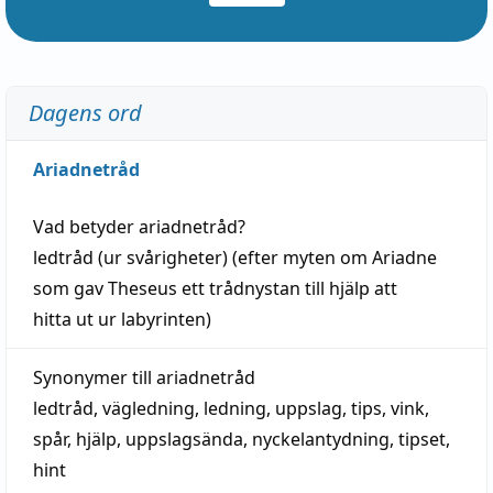
Dagens ord
Ariadnetråd
Vad betyder
ariadnetråd
?
ledtråd
(ur svårigheter) (efter myten om Ariadne
som gav Theseus ett trådnystan till
hjälp
att
hitta
ut ur labyrinten)
Synonymer till
ariadnetråd
ledtråd
,
vägledning
,
ledning
,
uppslag
,
tips
,
vink
,
spår
,
hjälp
,
uppslagsända
, nyckelantydning,
tipset
,
hint