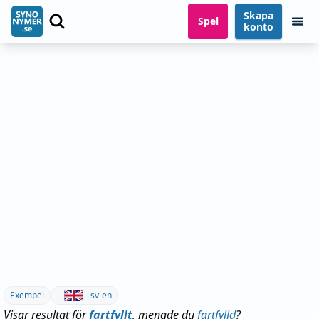
Skapa
Spel
konto
Exempel
sv-en
Visar resultat för
fartfyllt
, menade du
fartfylld
?