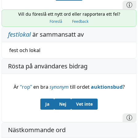
Vill du föreslå ett nytt ord eller rapportera ett fel?
Föreslå
Feedback
festlokal
är sammansatt av
fest
och
lokal
Rösta på användares bidrag
Är
“
rop
”
en bra
synonym
till ordet
auktionsbud
?
Ja
Nej
Vet inte
Nästkommande ord