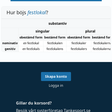
Hur böjs
festlokal
?
substantiv
singular
plural
obestämd form
bestämd form
obestämd form
bestämd for
nominativ
en
festlokal
festlokalen
festlokaler
festlokalerna
genitiv
en
festlokals
festlokalens
festlokalers
festlokalerna
Skapa konto
Logga in
Gillar du korsord?
Besök vårt systerföretag
Tankesport.se