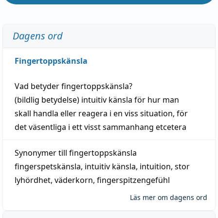
Dagens ord
Fingertoppskänsla
Vad betyder
fingertoppskänsla
?
(
bildlig
betydelse)
intuitiv
känsla
för hur man
skall
handla
eller
reagera
i en viss
situation
, för
det väsentliga i ett visst
sammanhang
etcetera
Synonymer till
fingertoppskänsla
fingerspetskänsla
,
intuitiv känsla
,
intuition
,
stor
lyhördhet
,
väderkorn
,
fingerspitzengefühl
Läs mer om dagens ord