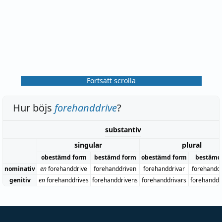
Fortsätt scrolla
Hur böjs
forehanddrive
?
substantiv
singular
plural
obestämd form
bestämd form
obestämd form
bestämd
nominativ
en
forehanddrive
forehanddriven
forehanddrivar
forehandd
genitiv
en
forehanddrives
forehanddrivens
forehanddrivars
forehanddr