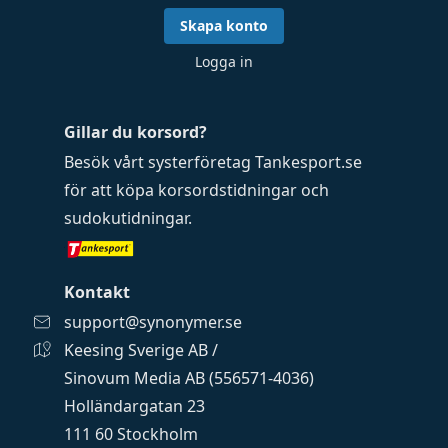
Skapa konto
Logga in
Gillar du korsord?
Besök vårt systerföretag
Tankesport.se
för att köpa
korsordstidningar
och
sudokutidningar
.
Kontakt
support@synonymer.se
Keesing Sverige AB /
Sinovum Media AB (556571-4036)
Holländargatan 23
111 60 Stockholm