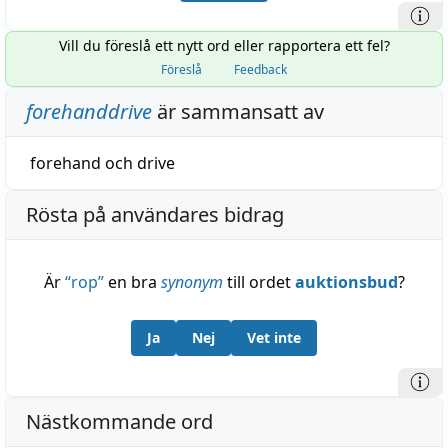
Vill du föreslå ett nytt ord eller rapportera ett fel?
Föreslå
Feedback
forehanddrive
är sammansatt av
forehand
och
drive
Rösta på användares bidrag
Är
“
rop
”
en bra
synonym
till ordet
auktionsbud
?
Ja
Nej
Vet inte
Nästkommande ord