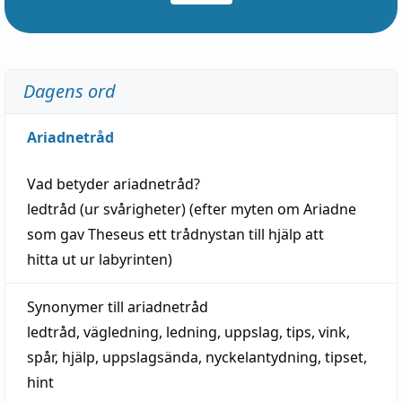
Dagens ord
Ariadnetråd
Vad betyder
ariadnetråd
?
ledtråd
(ur svårigheter) (efter myten om Ariadne
som gav Theseus ett trådnystan till
hjälp
att
hitta
ut ur labyrinten)
Synonymer till
ariadnetråd
ledtråd
,
vägledning
,
ledning
,
uppslag
,
tips
,
vink
,
spår
,
hjälp
,
uppslagsända
, nyckelantydning,
tipset
,
hint