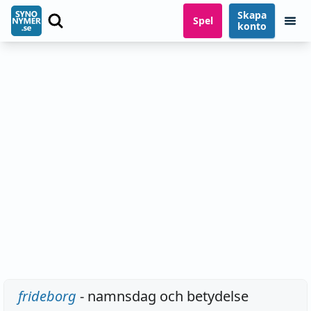
Skapa
Spel
konto
frideborg
- namnsdag och betydelse