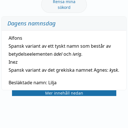
Rensa mina
sökord
Dagens namnsdag
Alfons
Spansk variant av ett tyskt namn som består av
betydelseelementen
ädel
och
ivrig
.
Inez
Spansk variant av det grekiska namnet Agnes:
kysk
.
Besläktade namn:
Lilja
Mer innehåll nedan