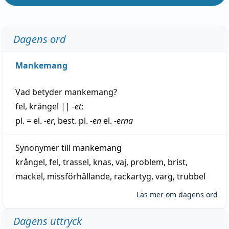
Dagens ord
Mankemang
Vad betyder
mankemang
?
fel
,
krångel
||
-et
;
pl. = el.
-er
, best. pl.
-en
el.
-erna
Synonymer till
mankemang
krångel
,
fel
,
trassel
,
knas
,
vaj
,
problem
,
brist
,
mackel
,
missförhållande
,
rackartyg
,
varg
,
trubbel
Läs mer om dagens ord
Dagens uttryck