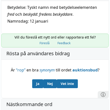
Betydelse:
Tyskt namn med betydelseelementen
fred
och
beskydd
:
fredens beskyddare
.
Namnsdag: 12 januari
Vill du föreslå ett nytt ord eller rapportera ett fel?
Föreslå
Feedback
Rösta på användares bidrag
Är
“
rop
”
en bra
synonym
till ordet
auktionsbud
?
Ja
Nej
Vet inte
Nästkommande ord