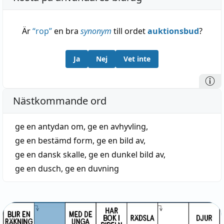
Är
“
rop
”
en bra
synonym
till ordet
auktionsbud
?
Ja
Nej
Vet inte
Nästkommande ord
ge en antydan om
,
ge en avhyvling
,
ge en bestämd form
,
ge en bild av
,
ge en dansk skalle
,
ge en dunkel bild av
,
ge en dusch
,
ge en duvning