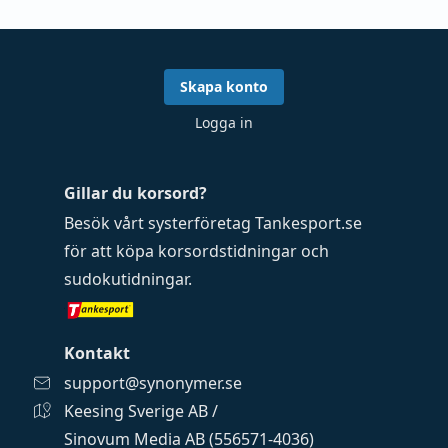
Skapa konto
Logga in
Gillar du korsord?
Besök vårt systerföretag
Tankesport.se
för att köpa
korsordstidningar
och
sudokutidningar
.
Kontakt
support@synonymer.se
Keesing Sverige AB /
Sinovum Media AB (556571-4036)