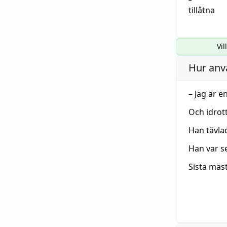
tillåtna
Vil
Hur anv
– Jag är e
Och idrot
Han tävlad
Han var s
Sista mäs