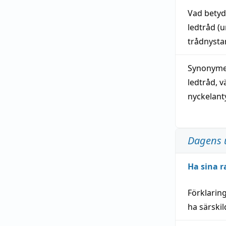
Vad bety
ledtråd
(u
trådnystan
Synonymer
ledtråd
,
v
nyckelant
Dagens 
Ha sina r
Förklarin
ha särski