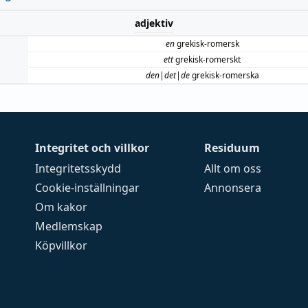
adjektiv
en
grekisk-romersk
ett
grekisk-romerskt
den|det|de
grekisk-romerska
Integritet och villkor
Residuum
Integritetsskydd
Allt om oss
Cookie-inställningar
Annonsera
Om kakor
Medlemskap
Köpvillkor