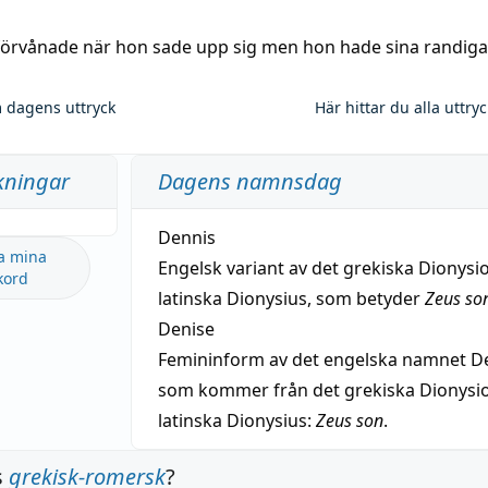
 förvånade när hon sade upp sig men hon hade sina randiga
 dagens uttryck
Här hittar du alla uttry
kningar
Dagens namnsdag
Dennis
a mina
Engelsk variant av det grekiska Dionysio
kord
latinska Dionysius, som betyder
Zeus so
Denise
Femininform av det engelska namnet De
som kommer från det grekiska Dionysios
latinska Dionysius:
Zeus son
.
s
grekisk-romersk
?