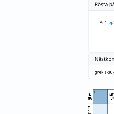
Rösta p
Är
“
rop
Nästko
grekiska
,