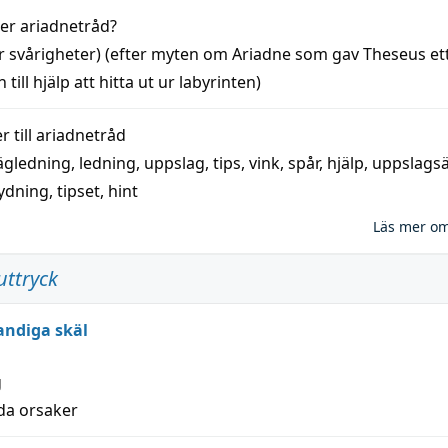
der
ariadnetråd
?
r svårigheter) (efter myten om Ariadne som gav Theseus et
 till
hjälp
att
hitta
ut ur labyrinten)
 till
ariadnetråd
ägledning
,
ledning
,
uppslag
,
tips
,
vink
,
spår
,
hjälp
,
uppslags
ydning,
tipset
,
hint
Läs mer o
uttryck
andiga skäl
g
lda orsaker