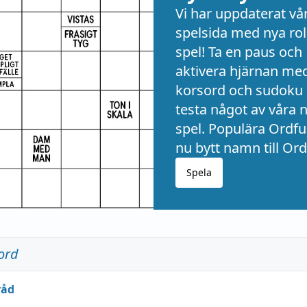
Vi har uppdaterat vå
spelsida med nya rol
spel! Ta en paus och
aktivera hjärnan me
korsord och sudoku 
testa något av våra 
spel. Populära Ordful
nu bytt namn till Ord
Spela
ord
råd