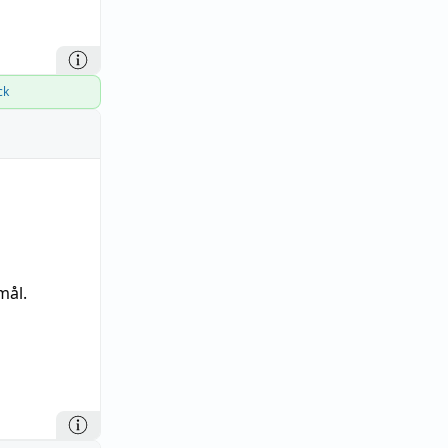
ck
mål.