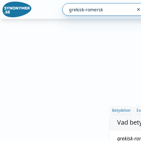
Betydelser
Ex
Vad bet
grekisk-r