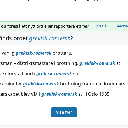
l du föreslå ett nytt ord eller rapportera ett fel?
Föreslå
Feedba
änds ordet
grekisk-romersk
?
n vanlig
grekisk-romersk
brottare.
tsman – distriktsmästare i brottning,
grekisk-romersk
stil.
e i första hand i
grekisk-romersk
stil.
ex minuter
grekisk-romersk
brottning från sina drömmars 
terskapet blev VM i
grekisk-romersk
stil i Oslo 1985.
Visa fler