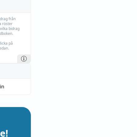
idrag från
 röster
vilka bidrag
rdboken.
licka på
edan.
in
e!