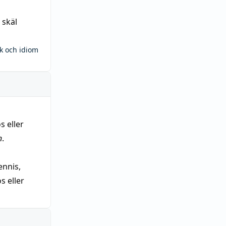
 skäl
ck och idiom
s eller
n
.
nnis,
 eller