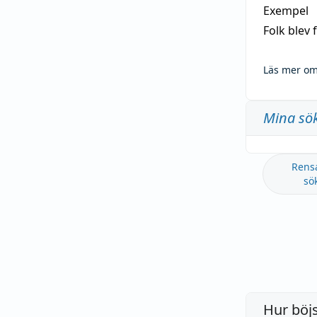
Exempel
Folk blev
Läs mer om
Mina sö
Rens
sö
Hur böj