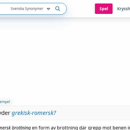
Spel
Kryssh
Svenska Synonymer
empel
yder
grekisk-romersk
?
omersk
brottning
en
form
av
brottning
där
grepp
mot benen in