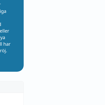
r
iga
d
eller
nya
l har
röj.