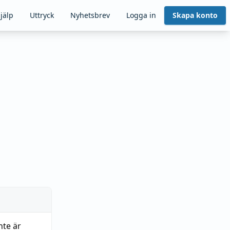
jälp
Uttryck
Nyhetsbrev
Logga in
Skapa konto
te är