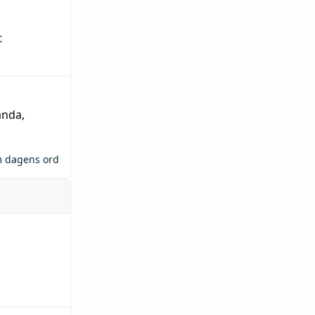
t
ända
,
m dagens ord