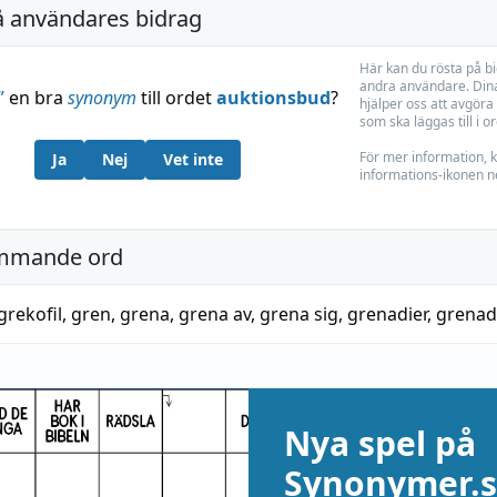
å användares bidrag
Här kan du rösta på b
andra användare. Dina
”
en bra
synonym
till ordet
auktionsbud
?
hjälper oss att avgöra 
som ska läggas till i o
För mer information, k
Ja
Nej
Vet inte
informations-ikonen n
mmande ord
grekofil
,
gren
,
grena
,
grena av
,
grena sig
,
grenadier
,
grenad
Nya spel på
Synonymer.s