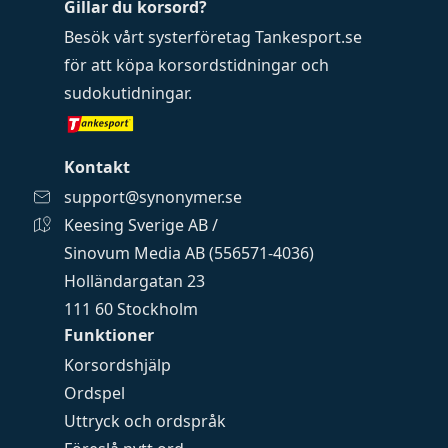
Gillar du korsord?
Besök vårt systerföretag
Tankesport.se
för att köpa
korsordstidningar
och
sudokutidningar
.
Kontakt
support@synonymer.se
Keesing Sverige AB /
Sinovum Media AB (556571-4036)
Holländargatan 23
111 60 Stockholm
Funktioner
Korsordshjälp
Ordspel
Uttryck och ordspråk