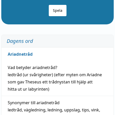
Spela
Dagens ord
Ariadnetråd
Vad betyder
ariadnetråd
?
ledtråd
(ur svårigheter) (efter myten om Ariadne
som gav Theseus ett trådnystan till
hjälp
att
hitta
ut ur labyrinten)
Synonymer till
ariadnetråd
ledtråd
,
vägledning
,
ledning
,
uppslag
,
tips
,
vink
,