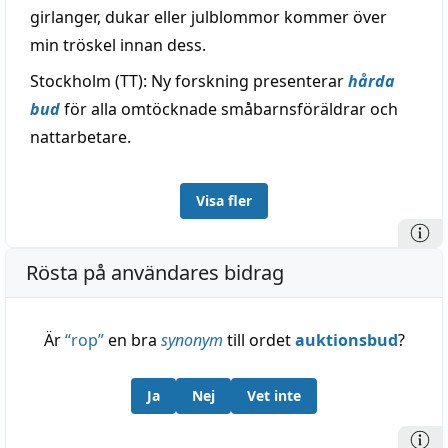
girlanger, dukar eller julblommor kommer över
min tröskel innan dess.
Stockholm (TT): Ny forskning presenterar
hårda
bud
för alla omtöcknade småbarnsföräldrar och
nattarbetare.
Visa fler
Rösta på användares bidrag
Är
“
rop
”
en bra
synonym
till ordet
auktionsbud
?
Ja
Nej
Vet inte