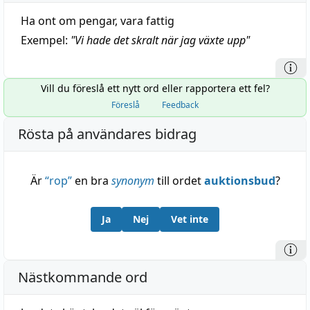
Ha ont om pengar, vara fattig
Exempel:
"
Vi hade det skralt när jag växte upp
"
Vill du föreslå ett nytt ord eller rapportera ett fel?
Föreslå
Feedback
Rösta på användares bidrag
Är
“
rop
”
en bra
synonym
till ordet
auktionsbud
?
Ja
Nej
Vet inte
Nästkommande ord