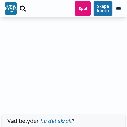
Skapa
Spel
konto
Vad betyder
ha det skralt
?