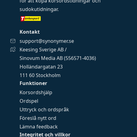
för att köpa
korsordstidningar
och
sudokutidningar
.
Kontakt
support@synonymer.se
Keesing Sverige AB /
Sinovum Media AB (556571-4036)
Holländargatan 23
111 60 Stockholm
Funktioner
Korsordshjälp
Ordspel
Uttryck och ordspråk
Föreslå nytt ord
Lämna feedback
Integritet och villkor