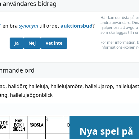
å användares bidrag
Här kan du rösta på b
andra användare. Dina
”
en bra
synonym
till ordet
auktionsbud
?
hjälper oss att avgöra 
som ska läggas till i o
För mer information, k
Ja
Nej
Vet inte
informations-ikonen n
mmande ord
nad
,
halldörr
,
halleluja
,
hallelujamöte
,
hallelujarop
,
halleluja
sång
,
hallelujaögonblick
Nya spel på