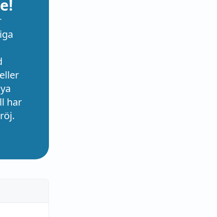
e!
r
iga
d
eller
nya
l har
röj.