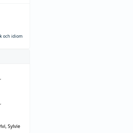
ck och idiom
r
r
lvi, Sylvie