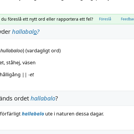
l du föreslå ett nytt ord eller rapportera ett fel?
Föreslå
Feedba
yder
hallabal
o
?
hullabaloo
) (vardagligt ord)
et
,
ståhej
,
väsen
hålligång
||
-
et
änds ordet
hallabalo
?
 förfärligt
hallabalo
ute i naturen dessa dagar.