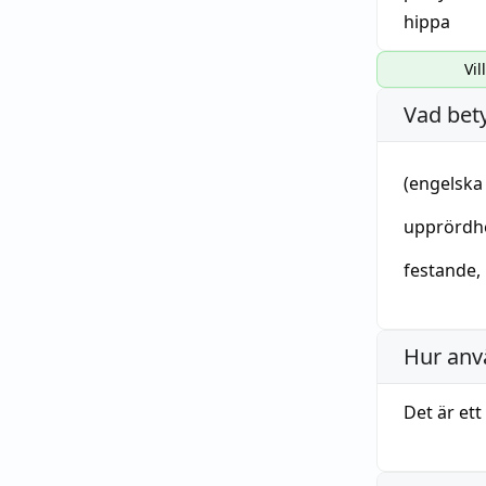
hippa
Vil
Vad bet
(
engelska
upprördh
festande
,
Hur anv
Det är ett