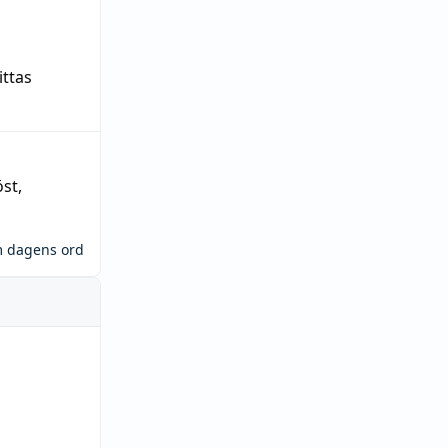
ittas
öst
,
m dagens ord