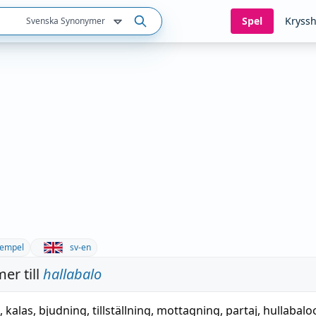
Spel
Kryssh
Svenska Synonymer
empel
sv-en
er till
hallabalo
,
kalas
,
bjudning
,
tillställning
,
mottagning
,
partaj
,
hullabalo