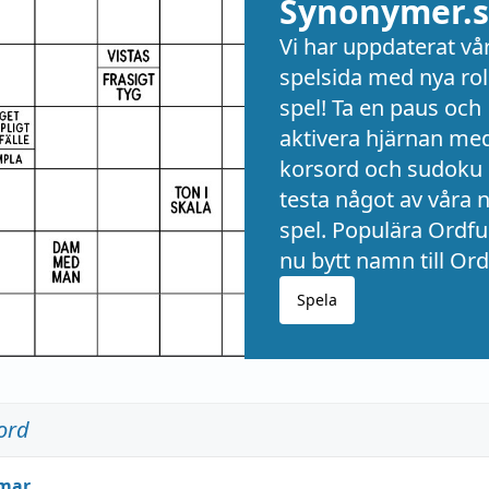
Synonymer.s
Vi har uppdaterat vå
spelsida med nya rol
spel! Ta en paus och
aktivera hjärnan me
korsord och sudoku 
testa något av våra 
spel. Populära Ordful
nu bytt namn till Ord
Spela
ord
mar