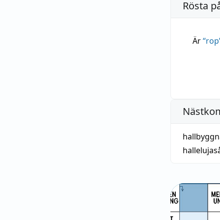
Rösta p
Är
“
rop
Nästko
hallbygg
halleluja