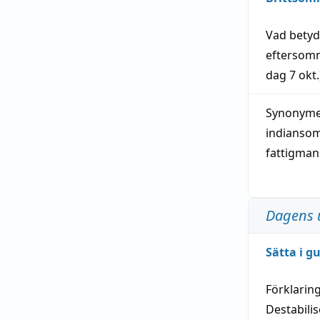
Vad bety
eftersom
dag
7 okt.
Synonymer
indianso
fattigma
Dagens 
Sätta i g
Förklarin
Destabilis