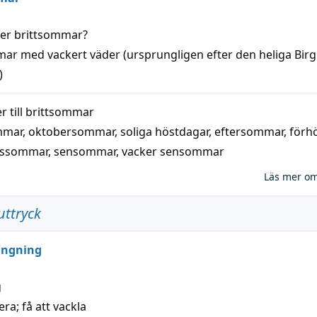
der
brittsommar
?
mar
med
vackert
väder
(
ursprungligen
efter den heliga Birg
)
 till
brittsommar
mmar
,
oktobersommar
,
soliga höstdagar
,
eftersommar
,
förh
nssommar
,
sensommar
,
vacker sensommar
Läs mer o
uttryck
ungning
g
era; få att vackla