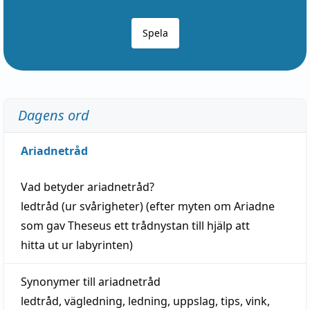
Spela
Dagens ord
Ariadnetråd
Vad betyder
ariadnetråd
?
ledtråd
(ur svårigheter) (efter myten om Ariadne
som gav Theseus ett trådnystan till
hjälp
att
hitta
ut ur labyrinten)
Synonymer till
ariadnetråd
ledtråd
,
vägledning
,
ledning
,
uppslag
,
tips
,
vink
,