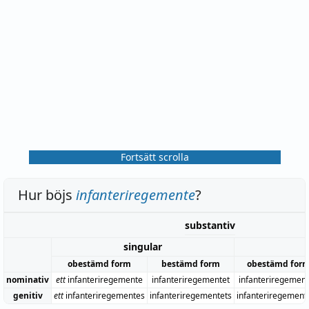
Fortsätt scrolla
Hur böjs
infanteriregemente
?
substantiv
singular
obestämd form
bestämd form
obestämd for
nominativ
ett
infanteriregemente
infanteriregementet
infanteriregemen
genitiv
ett
infanteriregementes
infanteriregementets
infanteriregement