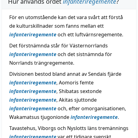
Hur används ordet
infanteriregemente
?
För en utomstående kan det vara svårt att förstå
de kulturskillnader som fanns mellan ett
infanteriregemente
och ett luftvärnsregemente.
Det förstnämnda står för Västernorrlands
infanteriregemente
och det sistnämnda för
Norrlands trängregemente.
Divisionen bestod bland annat av Sendais fjärde
infanteriregemente
, Aomoris femte
infanteriregemente
, Shibatas sextonde
infanteriregemente
, Akitas sjuttonde
infanteriregemente
och, efter omorganisationen,
Wakamatsus tjugonionde
infanteriregemente
.
Tavastehus, Viborgs och Nyslotts läns tremännings
infanteriregemente
var ett tidigare svenskt