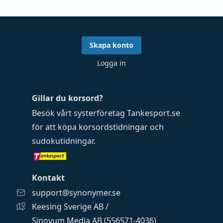
Skapa konto
Logga in
Gillar du korsord?
Besök vårt systerföretag
Tankesport.se
för att köpa
korsordstidningar
och
sudokutidningar
.
Kontakt
support@synonymer.se
Keesing Sverige AB /
Sinovum Media AB (556571-4036)