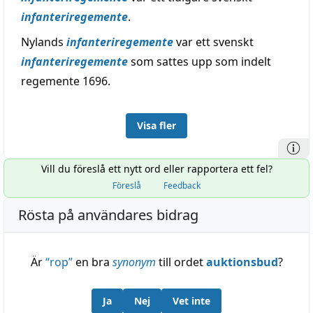
infanteriregemente
.
Nylands
infanteriregemente
var ett svenskt
infanteriregemente
som sattes upp som indelt
regemente 1696.
Visa fler
Vill du föreslå ett nytt ord eller rapportera ett fel?
Föreslå
Feedback
Rösta på användares bidrag
Är
“
rop
”
en bra
synonym
till ordet
auktionsbud
?
Ja
Nej
Vet inte