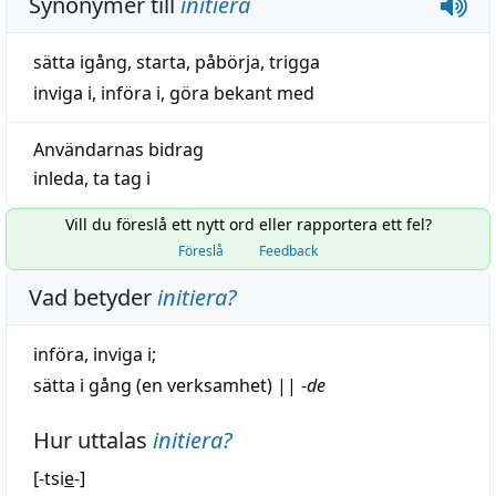
Synonymer till
initiera
sätta igång
,
starta
,
påbörja
,
trigga
inviga i
,
införa i
,
göra bekant med
Användarnas bidrag
inleda
,
ta tag i
Vill du föreslå ett nytt ord eller rapportera ett fel?
Föreslå
Feedback
Vad betyder
initiera
?
införa
,
inviga
i;
sätta i
gång
(en verksamhet)
||
-
de
Hur uttalas
initiera
?
[-tsi
e
-]