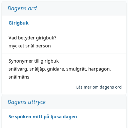
Dagens ord
Girigbuk
Vad betyder
girigbuk
?
mycket
snål
person
Synonymer till
girigbuk
snålvarg
,
snåljåp
,
gnidare
,
smulgråt
,
harpagon
,
snålmåns
Läs mer om dagens ord
Dagens uttryck
Se spöken mitt på ljusa dagen