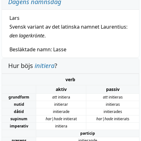
Dagens namnsdag
Lars
Svensk variant av det latinska namnet Laurentius:
den lagerkrönte
.
Besläktade namn:
Lasse
Hur böjs
initiera
?
verb
aktiv
passiv
grundform
att
initiera
att
initieras
nutid
initierar
initieras
dåtid
initierade
initierades
supinum
har|hade
initierat
har|hade
initierats
imperativ
initiera
particip
presens
initierande