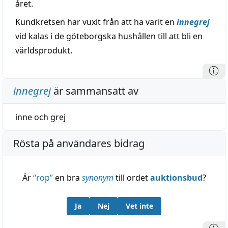
året.
Kundkretsen har vuxit från att ha varit en
innegrej
vid kalas i de göteborgska hushållen till att bli en
världsprodukt.
innegrej
är sammansatt av
inne
och
grej
Rösta på användares bidrag
Är
“
rop
”
en bra
synonym
till ordet
auktionsbud
?
Ja
Nej
Vet inte