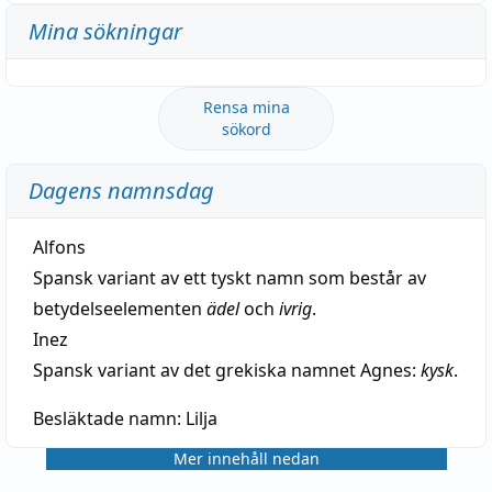
Mina sökningar
Rensa mina
sökord
Dagens namnsdag
Alfons
Spansk variant av ett tyskt namn som består av
betydelseelementen
ädel
och
ivrig
.
Inez
Spansk variant av det grekiska namnet Agnes:
kysk
.
Besläktade namn:
Lilja
Mer innehåll nedan