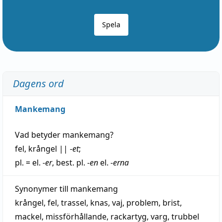
Spela
Dagens ord
Mankemang
Vad betyder
mankemang
?
fel
,
krångel
||
-et
;
pl. = el.
-er
, best. pl.
-en
el.
-erna
Synonymer till
mankemang
krångel
,
fel
,
trassel
,
knas
,
vaj
,
problem
,
brist
,
mackel
,
missförhållande
,
rackartyg
,
varg
,
trubbel