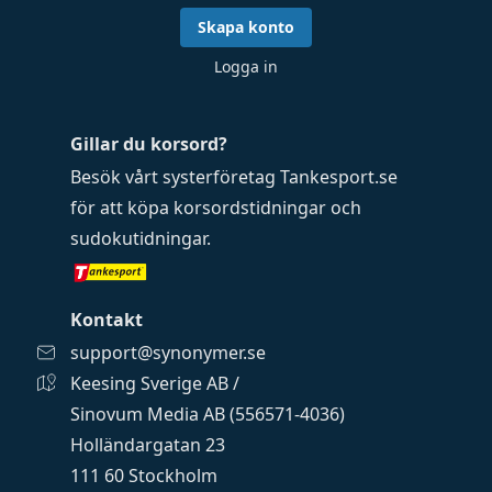
Skapa konto
Logga in
Gillar du korsord?
Besök vårt systerföretag
Tankesport.se
för att köpa
korsordstidningar
och
sudokutidningar
.
Kontakt
support@synonymer.se
Keesing Sverige AB /
Sinovum Media AB (556571-4036)
Holländargatan 23
111 60 Stockholm