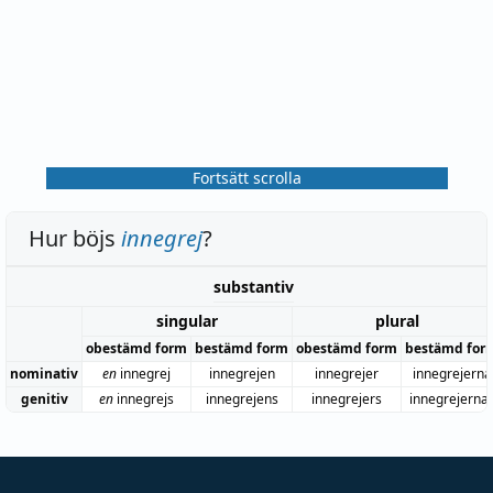
Fortsätt scrolla
Hur böjs
innegrej
?
substantiv
singular
plural
obestämd form
bestämd form
obestämd form
bestämd for
nominativ
en
innegrej
innegrejen
innegrejer
innegrejerna
genitiv
en
innegrejs
innegrejens
innegrejers
innegrejerna