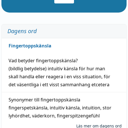
Dagens ord
Fingertoppskänsla
Vad betyder
fingertoppskänsla
?
(
bildlig
betydelse)
intuitiv
känsla
för hur man
skall
handla
eller
reagera
i en viss
situation
, för
det väsentliga i ett visst
sammanhang
etcetera
Synonymer till
fingertoppskänsla
fingerspetskänsla
,
intuitiv känsla
,
intuition
,
stor
lyhördhet
,
väderkorn
,
fingerspitzengefühl
Läs mer om dagens ord