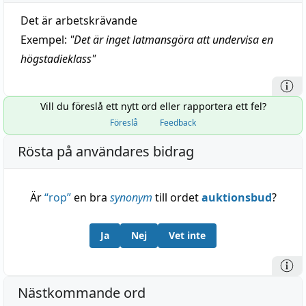
Det är arbetskrävande
Exempel:
"
Det är inget latmansgöra att undervisa en
högstadieklass
"
Vill du föreslå ett nytt ord eller rapportera ett fel?
Föreslå
Feedback
Rösta på användares bidrag
Är
“
rop
”
en bra
synonym
till ordet
auktionsbud
?
Ja
Nej
Vet inte
Nästkommande ord