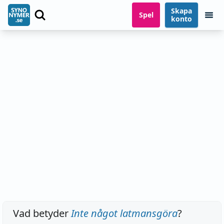
Skapa
Spel
konto
Vad betyder
Inte något latmansgöra
?