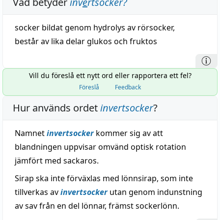
Vad betyder
inv
e
rtsocker
?
socker
bildat
genom
hydrolys
av
rörsocker
,
består
av
lika
delar
glukos
och
fruktos
Vill du föreslå ett nytt ord eller rapportera ett fel?
Föreslå
Feedback
Hur används ordet
invertsocker
?
Namnet
invertsocker
kommer sig av att
blandningen uppvisar omvänd optisk rotation
jämfört med sackaros.
Sirap ska inte förväxlas med lönnsirap, som inte
tillverkas av
invertsocker
utan genom indunstning
av sav från en del lönnar, främst sockerlönn.