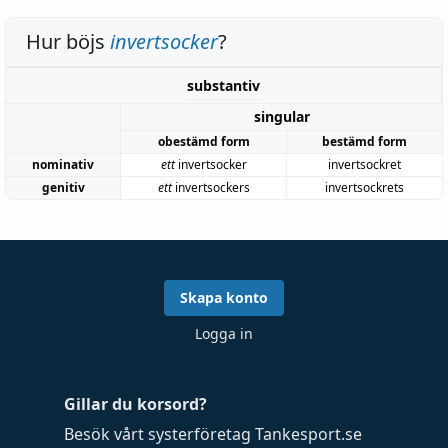
Hur böjs
invertsocker
?
substantiv
singular
obestämd form
bestämd form
nominativ
ett
invertsocker
invertsockret
genitiv
ett
invertsockers
invertsockrets
Skapa konto
Logga in
Gillar du korsord?
Besök vårt systerföretag
Tankesport.se