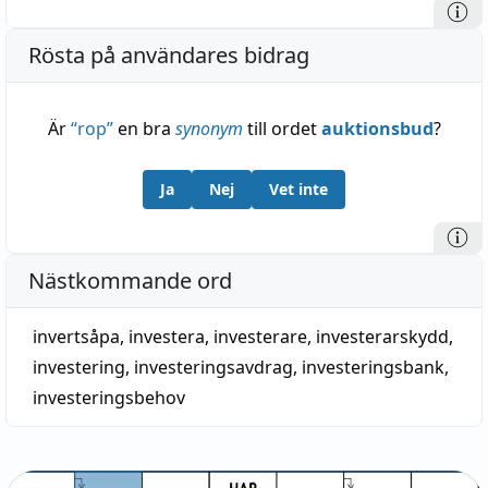
Rösta på användares bidrag
Är
“
rop
”
en bra
synonym
till ordet
auktionsbud
?
Ja
Nej
Vet inte
Nästkommande ord
invertsåpa
,
investera
,
investerare
,
investerarskydd
,
investering
,
investeringsavdrag
,
investeringsbank
,
investeringsbehov