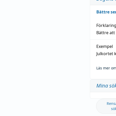
Bättre se
Förklarin
Bättre att
Exempel
Julkortet 
Läs mer om
Mina sö
Rens
sö