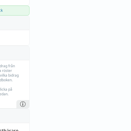
ck
idrag från
 röster
vilka bidrag
rdboken.
licka på
edan.
istbärare