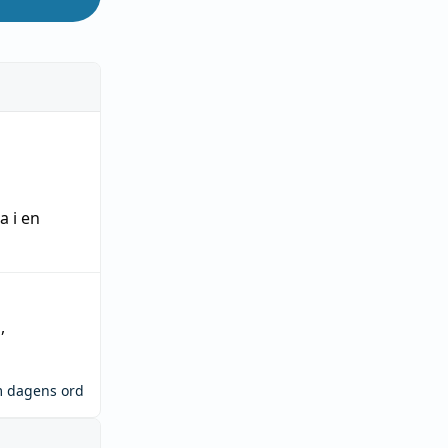
ra
i en
n
,
m dagens ord