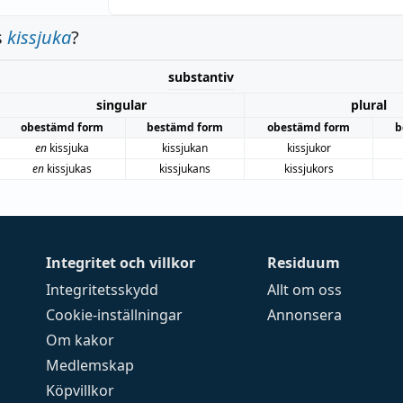
s
kissjuka
?
substantiv
singular
plural
obestämd form
bestämd form
obestämd form
b
en
kissjuka
kissjukan
kissjukor
en
kissjukas
kissjukans
kissjukors
Integritet och villkor
Residuum
Integritetsskydd
Allt om oss
Cookie-inställningar
Annonsera
Om kakor
Medlemskap
Köpvillkor