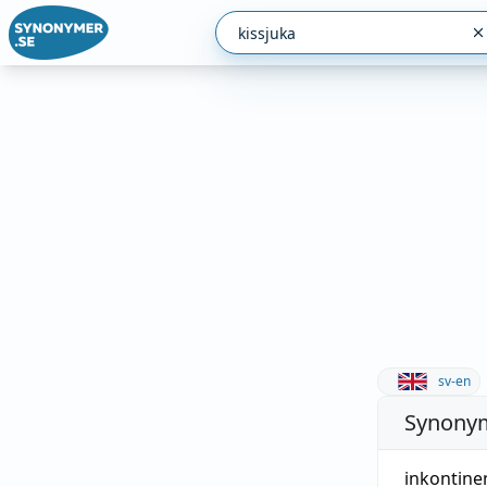
sv-en
Synonym
inkontine