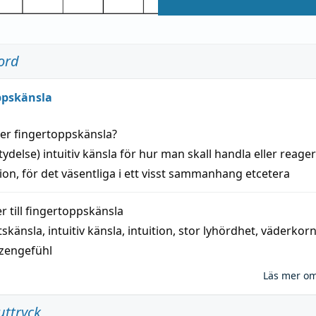
ord
ppskänsla
der
fingertoppskänsla
?
tydelse)
intuitiv
känsla
för hur man skall
handla
eller
reage
tion
, för det väsentliga i ett visst
sammanhang
etcetera
 till
fingertoppskänsla
tskänsla
,
intuitiv känsla
,
intuition
,
stor lyhördhet
,
väderkor
tzengefühl
Läs mer o
uttryck