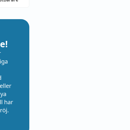
e!
r
iga
d
eller
nya
l har
röj.