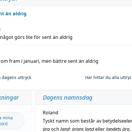
nt än aldrig
g
 något görs lite för sent än aldrig
kom fram i januari, men bättre sent än aldrig
 dagens uttryck
Här hittar du alla uttry
kningar
Dagens namnsdag
Roland
a mina
Tyskt namn som består av betydelseel
kord
ära
och
land
:
ärans land
eller
landets ära
.