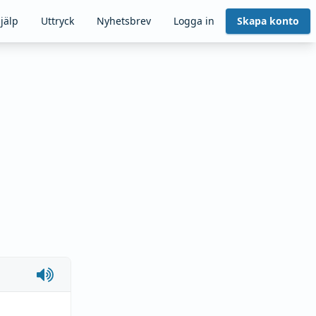
jälp
Uttryck
Nyhetsbrev
Logga in
Skapa konto