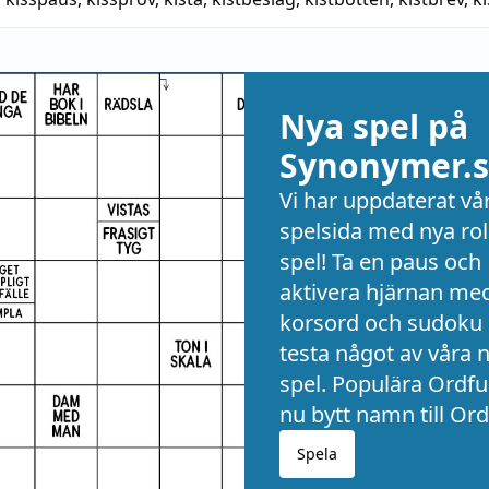
Nya spel på
Synonymer.s
Vi har uppdaterat vå
spelsida med nya rol
spel! Ta en paus och
aktivera hjärnan me
korsord och sudoku 
testa något av våra 
spel. Populära Ordful
nu bytt namn till Ord
Spela