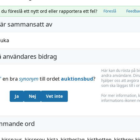
l du föreslå ett nytt ord eller rapportera ett fel?
Föreslå
Feedba
är sammansatt av
juka
å användares bidrag
Här kan du rösta på b
andra användare. Dina
”
en bra
synonym
till ordet
auktionsbud
?
hjälper oss att avgöra 
som ska läggas till i o
För mer information, k
Ja
Nej
Vet inte
informations-ikonen n
mmande ord
,
kisspaus
,
kissprov
,
kista
,
kistbeslag
,
kistbotten
,
kistbrev
,
k