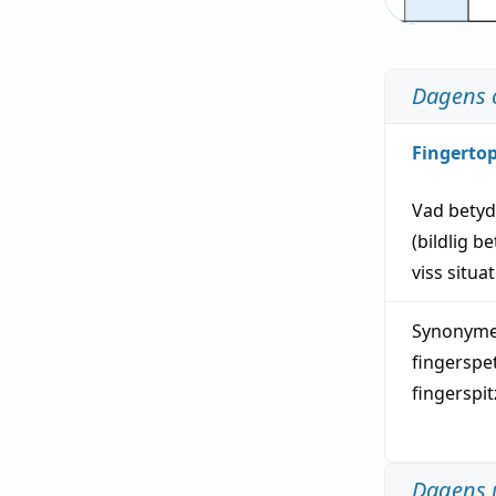
Dagens 
Fingerto
Vad bety
(
bildlig
be
viss
situa
Synonymer
fingerspe
fingerspi
Dagens 