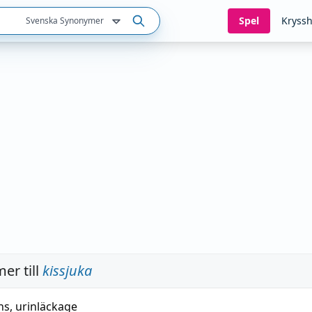
Spel
Kryssh
Svenska Synonymer
er till
kissjuka
ns
,
urinläckage