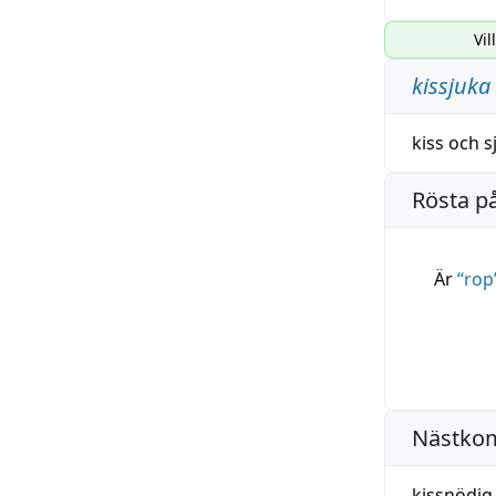
Vil
kissjuka
kiss
och
s
Rösta p
Är
“
rop
Nästko
kissnödig