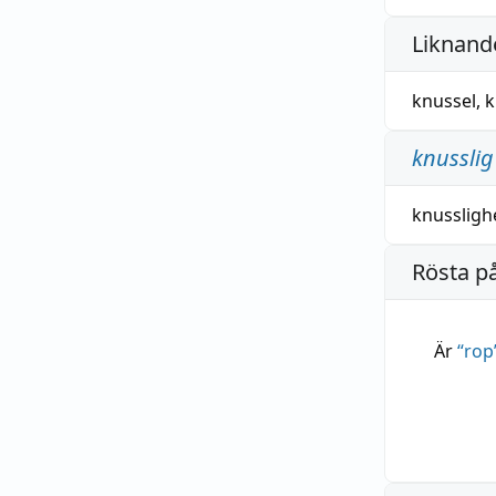
Liknande
knussel
,
k
knusslig
knussligh
Rösta p
Är
“
rop