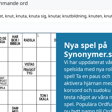
mmande ord
et
,
knut
,
knuta
,
knuta sig
,
knutar
,
knutbildning
,
knuten
,
knu
Nya spel på
Synonymer.s
Vi har uppdaterat vå
spelsida med nya rol
spel! Ta en paus och
aktivera hjärnan me
korsord och sudoku 
testa något av våra 
spel. Populära Ordful
nu bytt namn till Ord