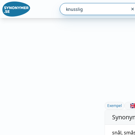
Exempel
Synonym
snål
,
smås