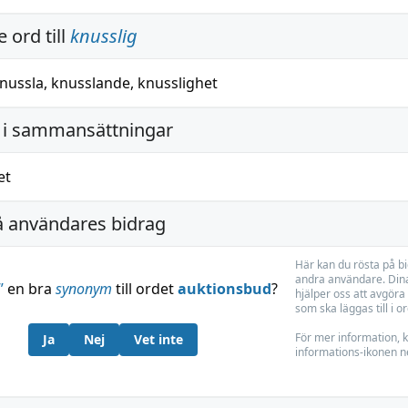
 ord till
knusslig
nussla
,
knusslande
,
knusslighet
i sammansättningar
et
å användares bidrag
Här kan du rösta på b
andra användare. Dina
”
en bra
synonym
till ordet
auktionsbud
?
hjälper oss att avgöra 
som ska läggas till i o
För mer information, k
Ja
Nej
Vet inte
informations-ikonen n