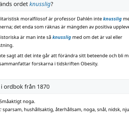
änds ordet
knusslig
?
ilitaristisk moralfilosof är professor Dahlén inte
knusslig
m
onerna; det enda som räknas är mängden av positiva uppleve
istoriska är man inte så
knusslig
med om det är val eller
tning.
e sagt att det inte går att förändra sitt beteende och bli 
 sammanfattar forskarna i tidskriften Obesity.
i ordbok från 1870
Småaktigt noga.
:
sparsam
,
hushållsaktig
,
återhållsam
,
noga
,
snål
,
nidsk
,
nj