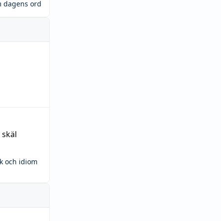
m dagens ord
 skäl
ck och idiom