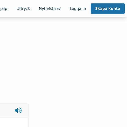
jälp
Uttryck
Nyhetsbrev
Logga in
Skapa konto