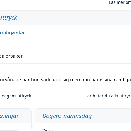
Läs mer o
uttryck
andiga skäl
g
lda orsaker
 förvånade när hon sade upp sig men hon hade sina randiga
 dagens uttryck
Här hittar du alla uttry
kningar
Dagens namnsdag
Dennis