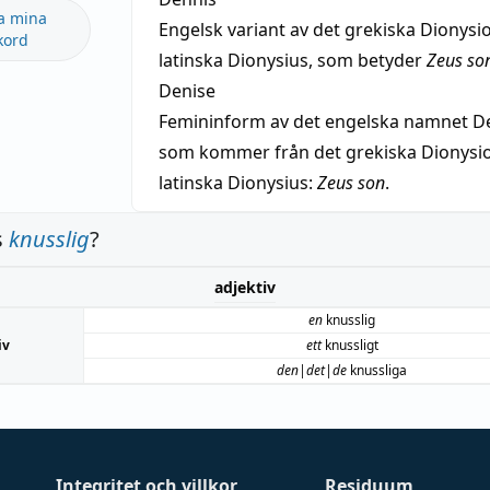
a mina
Engelsk variant av det grekiska Dionysio
kord
latinska Dionysius, som betyder
Zeus so
Denise
Femininform av det engelska namnet De
som kommer från det grekiska Dionysios
latinska Dionysius:
Zeus son
.
s
knusslig
?
adjektiv
en
knusslig
iv
ett
knussligt
den|det|de
knussliga
Integritet och villkor
Residuum