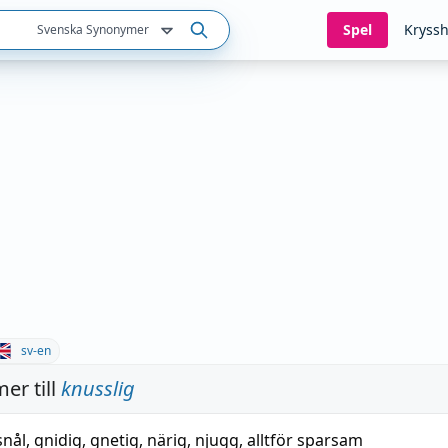
Spel
Kryssh
Svenska Synonymer
sv-en
er till
knusslig
nål
,
gnidig
,
gnetig
,
närig
,
njugg
,
alltför sparsam