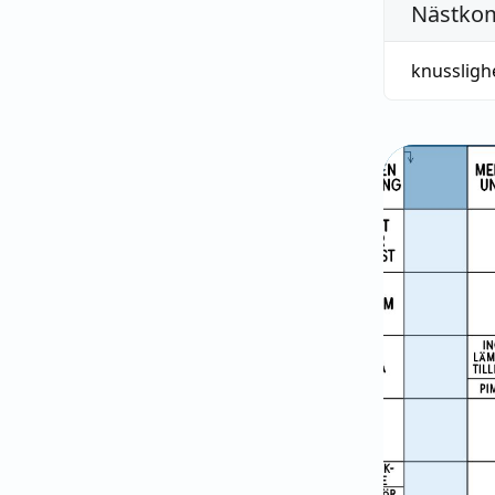
Nästko
knussligh