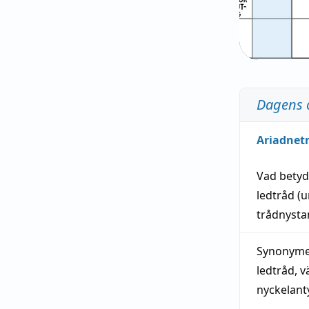
Dagens 
Ariadnet
Vad bety
ledtråd
(u
trådnystan
Synonymer
ledtråd
,
v
nyckelant