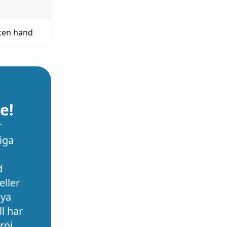
ten hand
e!
r
iga
d
eller
nya
l har
röj.