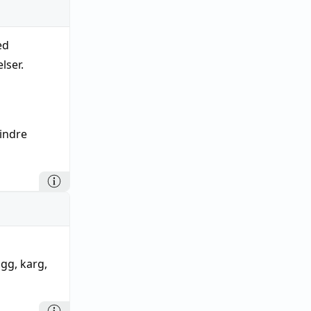
ed
lser.
mindre
ugg
,
karg
,