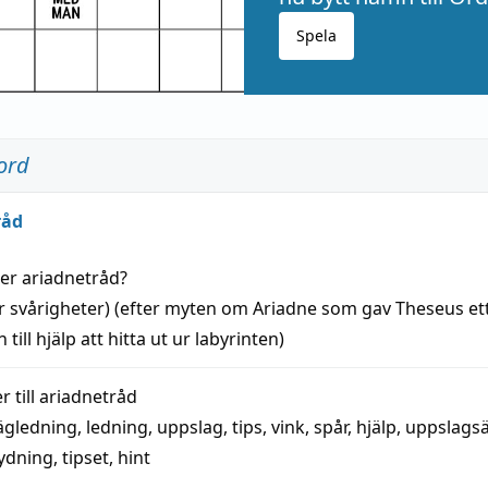
Spela
ord
råd
der
ariadnetråd
?
r svårigheter) (efter myten om Ariadne som gav Theseus et
 till
hjälp
att
hitta
ut ur labyrinten)
 till
ariadnetråd
ägledning
,
ledning
,
uppslag
,
tips
,
vink
,
spår
,
hjälp
,
uppslags
ydning,
tipset
,
hint