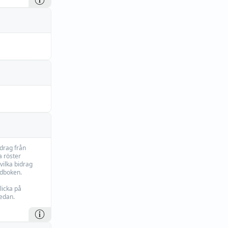
idrag från
 röster
vilka bidrag
rdboken.
licka på
edan.