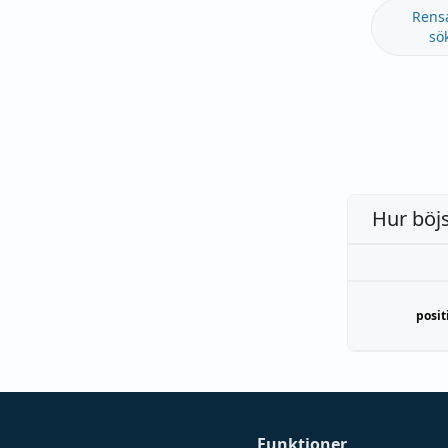
Rens
sö
Hur böj
posit
Funktioner