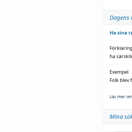
Dagens 
Ha sina r
Förklarin
ha särski
Exempel
Folk blev
Läs mer om
Mina sö