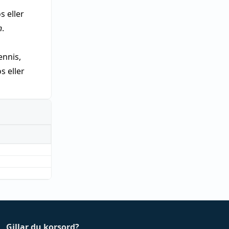
s eller
n
.
nnis,
 eller
Gillar du korsord?