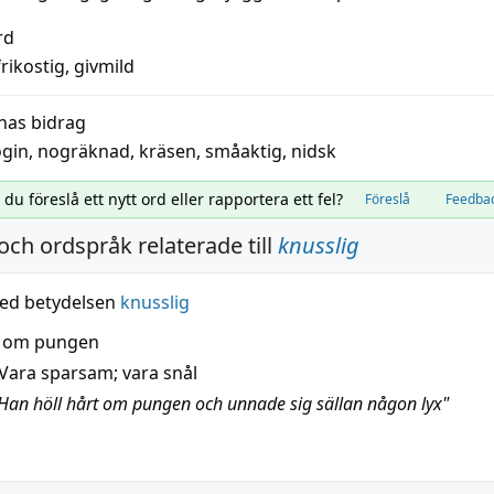
rd
frikostig
,
givmild
nas bidrag
ogin
,
nogräknad
,
kräsen
,
småaktig
,
nidsk
l du föreslå ett nytt ord eller rapportera ett fel?
Föreslå
Feedba
och ordspråk relaterade till
knusslig
ed betydelsen
knusslig
t om pungen
Vara sparsam; vara snål
Han höll hårt om pungen och unnade sig sällan någon lyx"