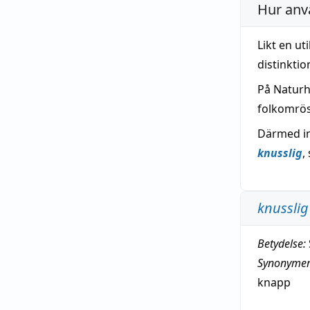
Hur anv
Likt en ut
distinkti
På Naturh
folkomrös
Därmed int
knusslig
,
knusslig
Betydelse:
Synonymer
knapp