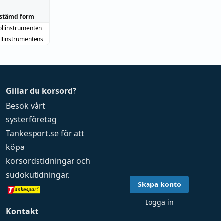
stämd form
ollinstrumenten
ollinstrumentens
Gillar du korsord?
Besök vårt
systerföretag
Tankesport.se
för att
köpa
korsordstidningar
och
sudokutidningar
.
Skapa konto
Logga in
Kontakt