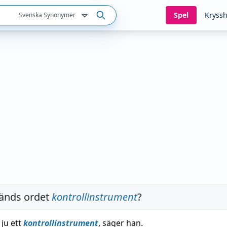
Spel
Kryssh
Svenska Synonymer
änds ordet
kontrollinstrument
?
 ju ett
kontrollinstrument
, säger han.