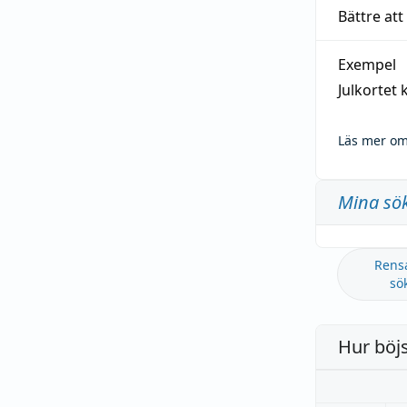
Bättre att
Exempel
Julkortet 
Läs mer om
Mina sö
Rens
sö
Hur böj