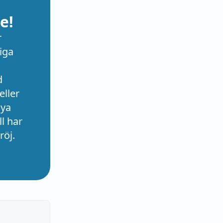
e!
r
iga
d
eller
nya
l har
röj.