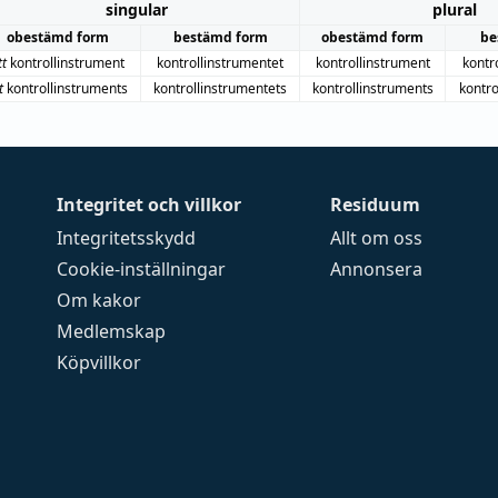
singular
plural
obestämd form
bestämd form
obestämd form
be
tt
kontrollinstrument
kontrollinstrumentet
kontrollinstrument
kontr
t
kontrollinstruments
kontrollinstrumentets
kontrollinstruments
kontr
Integritet och villkor
Residuum
Integritetsskydd
Allt om oss
Cookie-inställningar
Annonsera
Om kakor
Medlemskap
Köpvillkor