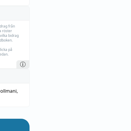
idrag från
 röster
vilka bidrag
rdboken.
licka på
edan.
ollmani
,