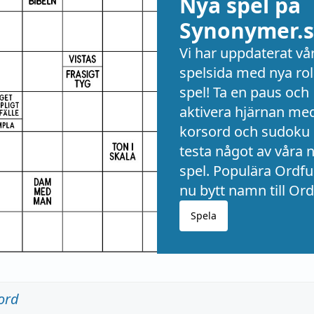
Nya spel på
Synonymer.s
Vi har uppdaterat vå
spelsida med nya rol
spel! Ta en paus och
aktivera hjärnan me
korsord och sudoku 
testa något av våra 
spel. Populära Ordful
nu bytt namn till Ord
Spela
ord