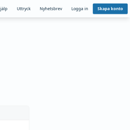
jälp
Uttryck
Nyhetsbrev
Logga in
Skapa konto