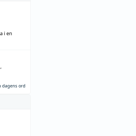
ra
i en
n
,
m dagens ord