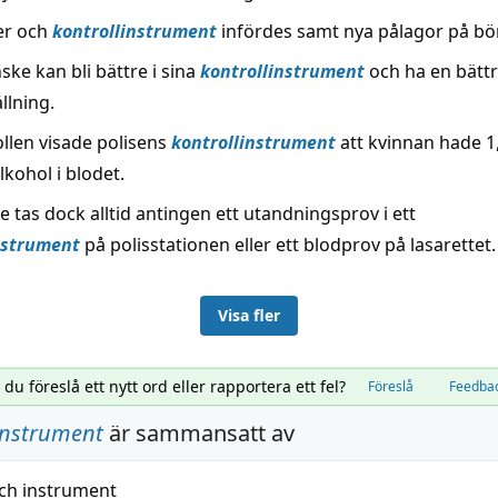
er och
kontrollinstrument
infördes samt nya pålagor på bö
ke kan bli bättre i sina
kontrollinstrument
och ha en bätt
llning.
ollen visade polisens
kontrollinstrument
att kvinnan hade 1
lkohol i blodet.
te tas dock alltid antingen ett utandningsprov i ett
nstrument
på polisstationen eller ett blodprov på lasarettet.
Visa fler
l du föreslå ett nytt ord eller rapportera ett fel?
Föreslå
Feedba
instrument
är sammansatt av
ch
instrument