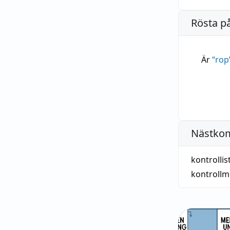
Rösta p
Är
“
rop
Nästko
kontrollis
kontrollm