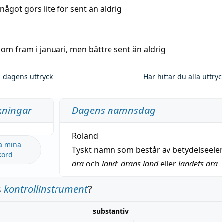
 något görs lite för sent än aldrig
kom fram i januari, men bättre sent än aldrig
 dagens uttryck
Här hittar du alla uttry
kningar
Dagens namnsdag
Roland
a mina
Tyskt namn som består av betydelseel
kord
ära
och
land
:
ärans land
eller
landets ära
.
s
kontrollinstrument
?
substantiv