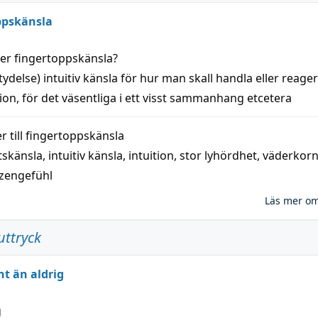
ppskänsla
der
fingertoppskänsla
?
tydelse)
intuitiv
känsla
för hur man skall
handla
eller
reage
tion
, för det väsentliga i ett visst
sammanhang
etcetera
 till
fingertoppskänsla
tskänsla
,
intuitiv känsla
,
intuition
,
stor lyhördhet
,
väderkor
tzengefühl
Läs mer o
uttryck
nt än aldrig
g