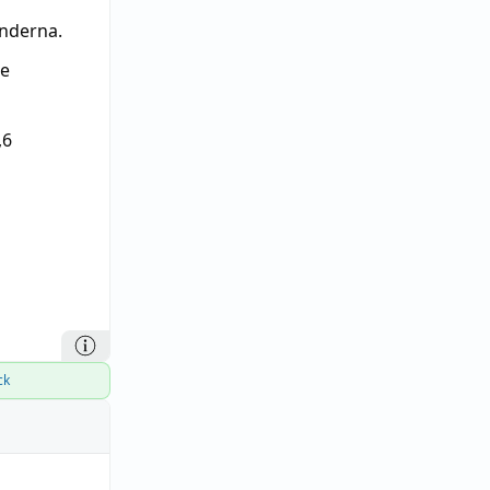
nderna.
re
,6
ck