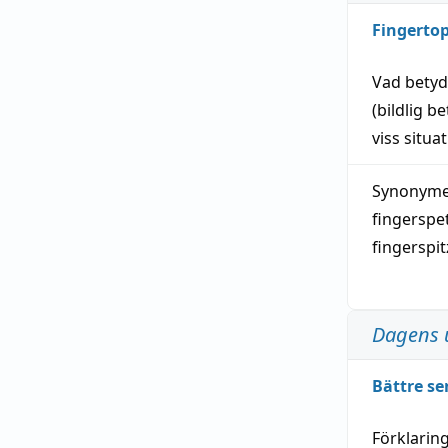
Fingerto
Vad bety
(
bildlig
be
viss
situa
Synonymer
fingerspe
fingerspi
Dagens 
Bättre se
Förklarin