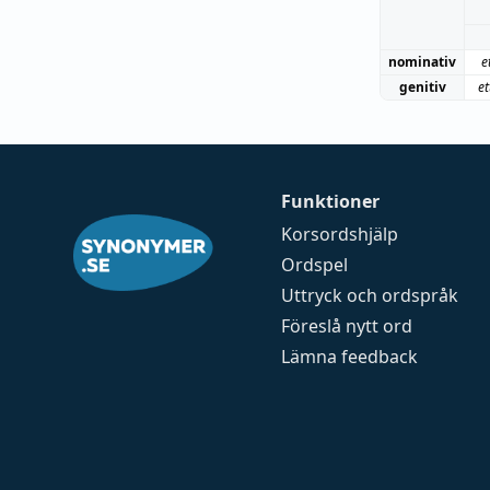
nominativ
e
genitiv
et
Funktioner
Korsordshjälp
Ordspel
Uttryck och ordspråk
Föreslå nytt ord
Lämna feedback