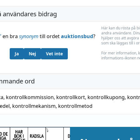
å användares bidrag
Här kan du rösta på b
andra användare. Dina
”
en bra
synonym
till ordet
auktionsbud
?
hjälper oss att avgöra 
som ska läggas till i o
För mer information, k
Ja
Nej
Vet inte
informations-ikonen n
mmande ord
ta
,
kontrollkommission
,
kontrollkort
,
kontrollkupong
,
kontr
edel
,
kontrollmekanism
,
kontrollmetod