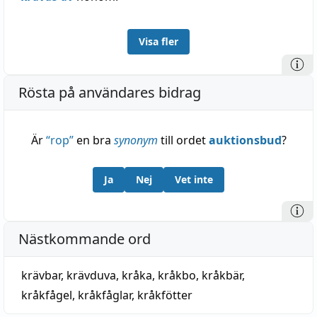
Visa fler
Rösta på användares bidrag
Är
“
rop
”
en bra
synonym
till ordet
auktionsbud
?
Ja
Nej
Vet inte
Nästkommande ord
krävbar
,
krävduva
,
kråka
,
kråkbo
,
kråkbär
,
kråkfågel
,
kråkfåglar
,
kråkfötter